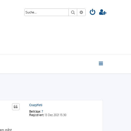
Suche
Erweiterte Suche
CrazyYeti
Beiträge:
7
Registriert:
13 Dez 2021 15:30
n gibt...