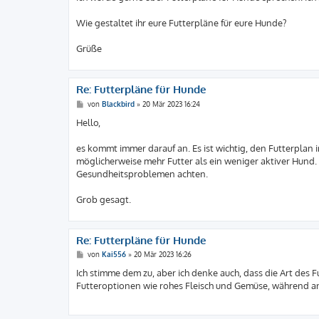
g
Wie gestaltet ihr eure Futterpläne für eure Hunde?
Grüße
Re: Futterpläne für Hunde
B
von
Blackbird
»
20 Mär 2023 16:24
e
i
Hello,
t
r
a
es kommt immer darauf an. Es ist wichtig, den Futterplan
g
möglicherweise mehr Futter als ein weniger aktiver Hun
Gesundheitsproblemen achten.
Grob gesagt.
Re: Futterpläne für Hunde
B
von
Kai556
»
20 Mär 2023 16:26
e
i
Ich stimme dem zu, aber ich denke auch, dass die Art des F
t
Futteroptionen wie rohes Fleisch und Gemüse, während 
r
a
g