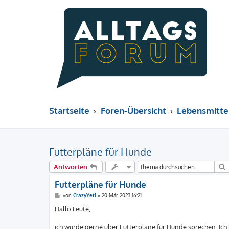
Startseite
Foren-Übersicht
Lebensmitte
Futterpläne für Hunde
Antworten
Futterpläne für Hunde
B
von
CrazyYeti
»
20 Mär 2023 16:21
e
i
Hallo Leute,
t
r
a
ich würde gerne über Futterpläne für Hunde sprechen. Ic