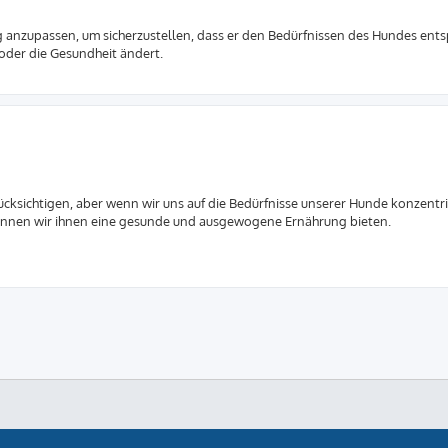
 anzupassen, um sicherzustellen, dass er den Bedürfnissen des Hundes entsp
oder die Gesundheit ändert.
erücksichtigen, aber wenn wir uns auf die Bedürfnisse unserer Hunde konzentr
 können wir ihnen eine gesunde und ausgewogene Ernährung bieten.
ProLight Style by
Ian Bradley
Powered by
phpBB
® Forum Software © phpBB Limited