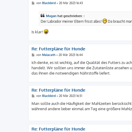
B
von
Blackbird
»
20 Mär 2023 16:43
e
i
t
Mugan
hat geschrieben:
↑
r
a
Der Labrador meiner Eltern frisst alles!
Da braucht man
g
Is klar!
Re: Futterpläne für Hunde
B
von
Malacath
»
20 Mär 2023 16:44
e
i
Ich denke, es ist wichtig, auf die Qualität des Futters zu
t
handelt. Wir sollten uns immer die Zutatenliste ansehen u
r
a
das ihnen die notwendigen Nährstoffe liefert.
g
Re: Futterpläne für Hunde
B
von
Blackbird
»
20 Mär 2023 16:51
e
i
Man sollte auch die Häufigkeit der Mahlzeiten berücksic
t
während andere lieber einmal am Tag eine größere Mahlz
r
a
g
Re: Futterpläne für Hunde