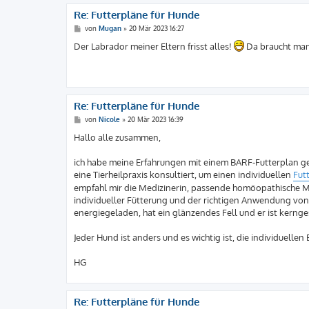
Re: Futterpläne für Hunde
B
von
Mugan
»
20 Mär 2023 16:27
e
i
Der Labrador meiner Eltern frisst alles!
Da braucht man
t
r
a
g
Re: Futterpläne für Hunde
B
von
Nicole
»
20 Mär 2023 16:39
e
i
Hallo alle zusammen,
t
r
a
ich habe meine Erfahrungen mit einem BARF-Futterplan ge
g
eine Tierheilpraxis konsultiert, um einen individuellen
Fut
empfahl mir die Medizinerin, passende homöopathische Mit
individueller Fütterung und der richtigen Anwendung von na
energiegeladen, hat ein glänzendes Fell und er ist kerng
Jeder Hund ist anders und es wichtig ist, die individuelle
HG
Re: Futterpläne für Hunde