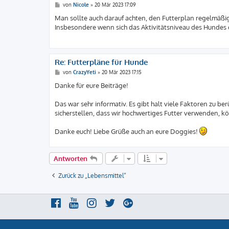
B
von
Nicole
»
20 Mär 2023 17:09
e
i
Man sollte auch darauf achten, den Futterplan regelmäßig
t
Insbesondere wenn sich das Aktivitätsniveau des Hundes 
r
a
g
Re: Futterpläne für Hunde
B
von
CrazyYeti
»
20 Mär 2023 17:15
e
i
Danke für eure Beiträge!
t
r
a
Das war sehr informativ. Es gibt halt viele Faktoren zu b
g
sicherstellen, dass wir hochwertiges Futter verwenden,
Danke euch! Liebe Grüße auch an eure Doggies!
Antworten
Zurück zu „Lebensmittel“