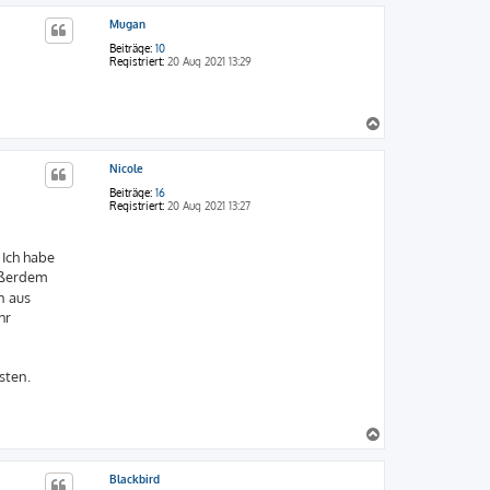
c
Mugan
h
o
Beiträge:
10
b
Registriert:
20 Aug 2021 13:29
e
n
N
a
c
Nicole
h
o
Beiträge:
16
b
Registriert:
20 Aug 2021 13:27
e
n
 Ich habe
Außerdem
n aus
hr
sten.
N
a
c
Blackbird
h