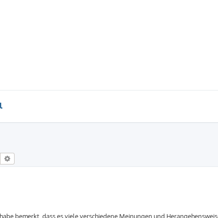
l
Suche
Erweiterte Suche
h habe bemerkt, dass es viele verschiedene Meinungen und Herangehensweise