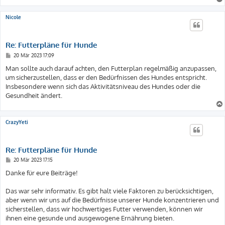
Nicole
Re: Futterpläne für Hunde
B
20 Mär 2023 17:09
e
i
Man sollte auch darauf achten, den Futterplan regelmäßig anzupassen,
t
um sicherzustellen, dass er den Bedürfnissen des Hundes entspricht.
r
a
Insbesondere wenn sich das Aktivitätsniveau des Hundes oder die
g
Gesundheit ändert.
CrazyYeti
Re: Futterpläne für Hunde
B
20 Mär 2023 17:15
e
i
Danke für eure Beiträge!
t
r
a
Das war sehr informativ. Es gibt halt viele Faktoren zu berücksichtigen,
g
aber wenn wir uns auf die Bedürfnisse unserer Hunde konzentrieren und
sicherstellen, dass wir hochwertiges Futter verwenden, können wir
ihnen eine gesunde und ausgewogene Ernährung bieten.