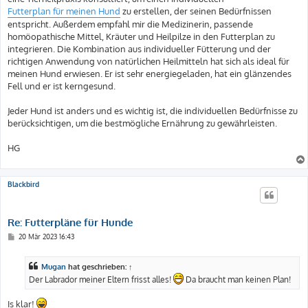
Futterplan für meinen Hund
zu erstellen, der seinen Bedürfnissen
entspricht. Außerdem empfahl mir die Medizinerin, passende
homöopathische Mittel, Kräuter und Heilpilze in den Futterplan zu
integrieren. Die Kombination aus individueller Fütterung und der
richtigen Anwendung von natürlichen Heilmitteln hat sich als ideal für
meinen Hund erwiesen. Er ist sehr energiegeladen, hat ein glänzendes
Fell und er ist kerngesund.
Jeder Hund ist anders und es wichtig ist, die individuellen Bedürfnisse zu
berücksichtigen, um die bestmögliche Ernährung zu gewährleisten.
HG
Blackbird
Re: Futterpläne für Hunde
B
20 Mär 2023 16:43
e
i
t
Mugan
hat geschrieben:
↑
r
a
Der Labrador meiner Eltern frisst alles!
Da braucht man keinen Plan!
g
Is klar!