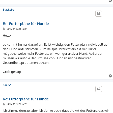
Blackbird
Re: Futterpläne für Hunde
B
20 Mär 2023 16:24
e
i
Hello,
t
r
a
es kommt immer darauf an. Es ist wichtig, den Futterplan individuell auf
g
den Hund abzustimmen. Zum Beispiel braucht ein aktiver Hund
möglicherweise mehr Futter als ein weniger aktiver Hund. Außerdem
müssen wir auf die Bedürfnisse von Hunden mit bestimmten
Gesundheitsproblemen achten.
Grob gesagt.
Kai556
Re: Futterpläne für Hunde
B
20 Mär 2023 16:26
e
i
Ich stimme dem zu, aber ich denke auch, dass die Art des Futters, das wir
t