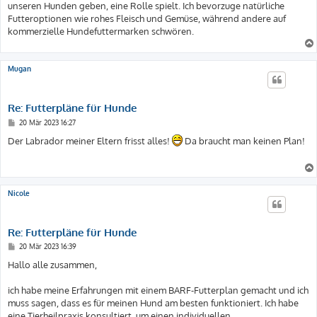
unseren Hunden geben, eine Rolle spielt. Ich bevorzuge natürliche
r
a
Futteroptionen wie rohes Fleisch und Gemüse, während andere auf
g
kommerzielle Hundefuttermarken schwören.
Mugan
Re: Futterpläne für Hunde
B
20 Mär 2023 16:27
e
i
Der Labrador meiner Eltern frisst alles!
Da braucht man keinen Plan!
t
r
a
g
Nicole
Re: Futterpläne für Hunde
B
20 Mär 2023 16:39
e
i
Hallo alle zusammen,
t
r
a
ich habe meine Erfahrungen mit einem BARF-Futterplan gemacht und ich
g
muss sagen, dass es für meinen Hund am besten funktioniert. Ich habe
eine Tierheilpraxis konsultiert, um einen individuellen