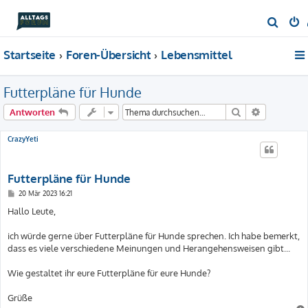
S
u
Startseite
Foren-Übersicht
Lebensmittel
c
h
Futterpläne für Hunde
e
Suche
Erweiterte
Antworten
CrazyYeti
Futterpläne für Hunde
B
20 Mär 2023 16:21
e
i
Hallo Leute,
t
r
a
ich würde gerne über Futterpläne für Hunde sprechen. Ich habe bemerkt,
g
dass es viele verschiedene Meinungen und Herangehensweisen gibt...
Wie gestaltet ihr eure Futterpläne für eure Hunde?
Grüße