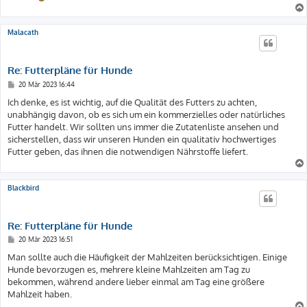
Malacath
Re: Futterpläne für Hunde
B
20 Mär 2023 16:44
e
i
Ich denke, es ist wichtig, auf die Qualität des Futters zu achten,
t
unabhängig davon, ob es sich um ein kommerzielles oder natürliches
r
a
Futter handelt. Wir sollten uns immer die Zutatenliste ansehen und
g
sicherstellen, dass wir unseren Hunden ein qualitativ hochwertiges
Futter geben, das ihnen die notwendigen Nährstoffe liefert.
Blackbird
Re: Futterpläne für Hunde
B
20 Mär 2023 16:51
e
i
Man sollte auch die Häufigkeit der Mahlzeiten berücksichtigen. Einige
t
Hunde bevorzugen es, mehrere kleine Mahlzeiten am Tag zu
r
a
bekommen, während andere lieber einmal am Tag eine größere
g
Mahlzeit haben.