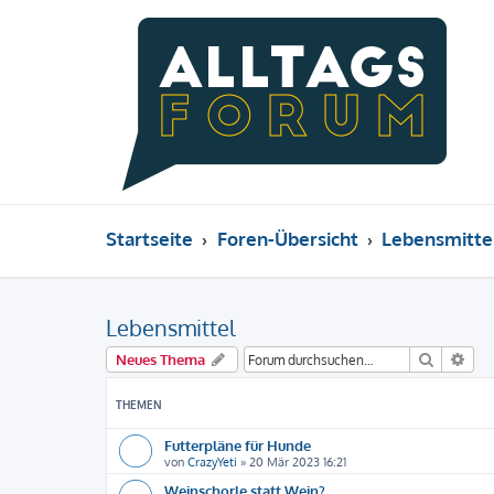
Startseite
Foren-Übersicht
Lebensmitte
Lebensmittel
Suche
Erw
Neues Thema
THEMEN
Futterpläne für Hunde
von
CrazyYeti
»
20 Mär 2023 16:21
Weinschorle statt Wein?