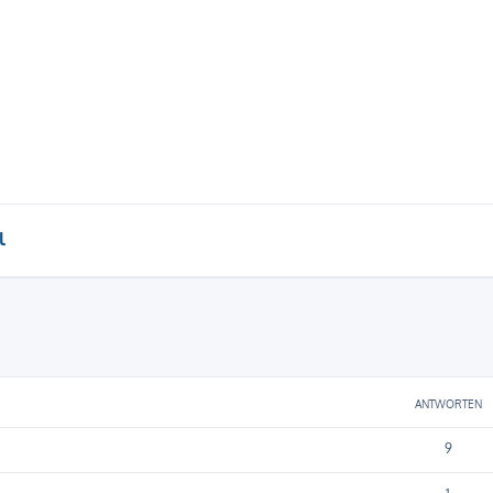
l
eiterte Suche
ANTWORTEN
9