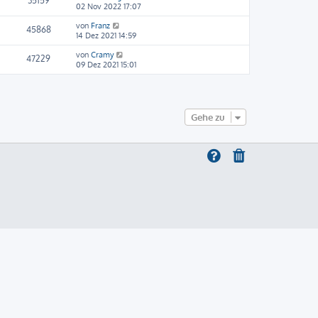
35159
02 Nov 2022 17:07
von
Franz
45868
14 Dez 2021 14:59
von
Cramy
47229
09 Dez 2021 15:01
Gehe zu