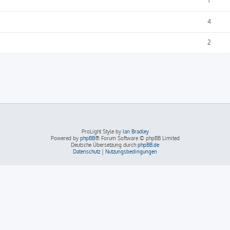
1
4
2
ProLight Style by
Ian Bradley
Powered by
phpBB
® Forum Software © phpBB Limited
Deutsche Übersetzung durch
phpBB.de
Datenschutz
|
Nutzungsbedingungen