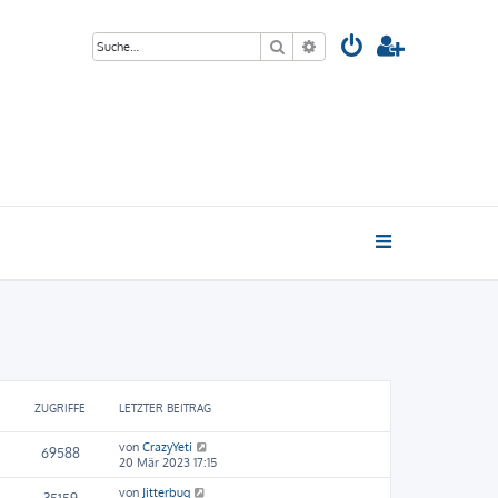
Suche
Erweiterte Suche
ZUGRIFFE
LETZTER BEITRAG
von
CrazyYeti
69588
20 Mär 2023 17:15
von
Jitterbug