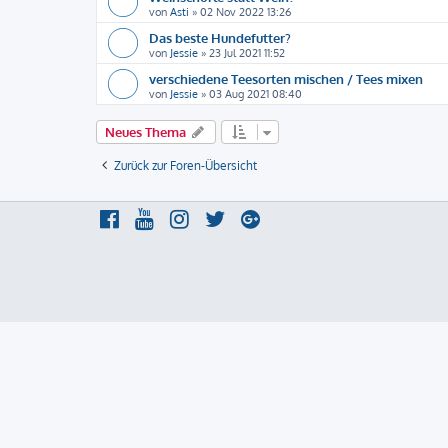
von
Asti
»
02 Nov 2022 13:26
Das beste Hundefutter?
von
Jessie
»
23 Jul 2021 11:52
verschiedene Teesorten mischen / Tees mixen
von
Jessie
»
03 Aug 2021 08:40
Neues Thema
Zurück zur Foren-Übersicht