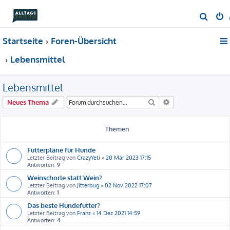
S
u
Startseite
Foren-Übersicht
c
h
Lebensmittel
e
Lebensmittel
Suche
Erweiterte Suche
Neues Thema
Themen
Futterpläne für Hunde
Letzter Beitrag von
CrazyYeti
«
20 Mär 2023 17:15
Antworten:
9
Weinschorle statt Wein?
Letzter Beitrag von
Jitterbug
«
02 Nov 2022 17:07
Antworten:
1
Das beste Hundefutter?
Letzter Beitrag von
Franz
«
14 Dez 2021 14:59
Antworten:
4