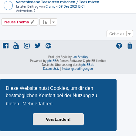
verschiedene Teesorten mischen / Tees mixen
Letzter Beitrag von
Cramy
«
09 Dez 2021 15:01
Antworten:
2
Neues Thema
Gehe zu
ProLight Style by
Ian Bradley
Powered by
phpBB
® Forum Software © phpBB Limited
Deutsche Übersetzung durch
phpBB.de
Datenschutz
|
Nutzungsbedingungen
Diese Website nutzt Cookies, um dir den
bestmöglichen Komfort bei der Nutzung zu
bieten.
Mehr erfahren
Verstanden!