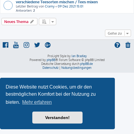
verschiedene Teesorten mischen / Tees mixen
Letzter Beitrag von
Cramy
«
09 Dez 2021 15:01
Antworten:
2
Neues Thema
Gehe zu
ProLight Style by
Ian Bradley
Powered by
phpBB
® Forum Software © phpBB Limited
Deutsche Übersetzung durch
phpBB.de
Datenschutz
|
Nutzungsbedingungen
Diese Website nutzt Cookies, um dir den
bestmöglichen Komfort bei der Nutzung zu
bieten.
Mehr erfahren
Verstanden!