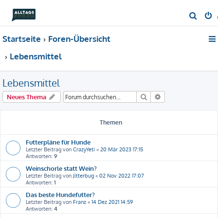
S
u
Startseite
Foren-Übersicht
c
h
Lebensmittel
e
Lebensmittel
Suche
Erweiterte Suche
Neues Thema
Themen
Futterpläne für Hunde
Letzter Beitrag von
CrazyYeti
«
20 Mär 2023 17:15
Antworten:
9
Weinschorle statt Wein?
Letzter Beitrag von
Jitterbug
«
02 Nov 2022 17:07
Antworten:
1
Das beste Hundefutter?
Letzter Beitrag von
Franz
«
14 Dez 2021 14:59
Antworten:
4