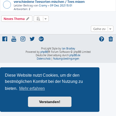
verschiedene Teesorten mischen / Tees mixen
Letzter Beitrag von
Cramy
«
09 Dez 2021 15:01
Antworten:
2
Neues Thema
Gehe zu
ProLight Style by
Ian Bradley
Powered by
phpBB
® Forum Software © phpBB Limited
Deutsche Übersetzung durch
phpBB.de
Datenschutz
|
Nutzungsbedingungen
Diese Website nutzt Cookies, um dir den
bestmöglichen Komfort bei der Nutzung zu
bieten.
Mehr erfahren
Verstanden!