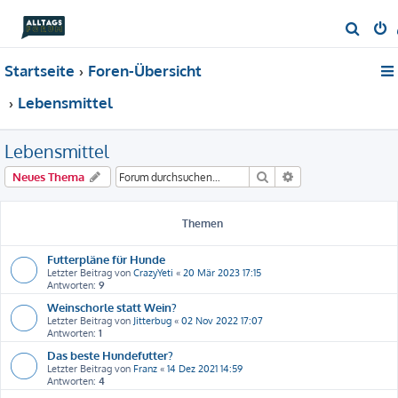
S
u
Startseite
Foren-Übersicht
c
h
Lebensmittel
e
Lebensmittel
Suche
Erweiterte Suche
Neues Thema
Themen
Futterpläne für Hunde
Letzter Beitrag von
CrazyYeti
«
20 Mär 2023 17:15
Antworten:
9
Weinschorle statt Wein?
Letzter Beitrag von
Jitterbug
«
02 Nov 2022 17:07
Antworten:
1
Das beste Hundefutter?
Letzter Beitrag von
Franz
«
14 Dez 2021 14:59
Antworten:
4