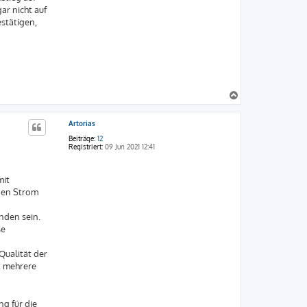
ar nicht auf
estätigen,
N
a
c
Artorias
h
o
Beiträge:
12
b
Registriert:
09 Jun 2021 12:41
e
n
mit
 den Strom
nden sein.
se
Qualität der
t mehrere
g für die