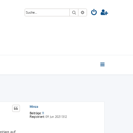
Suche
Erweiterte Suche
Minza
Beiträge:
11
Registriert:
09 Jun 2021 13:12
stieg auf