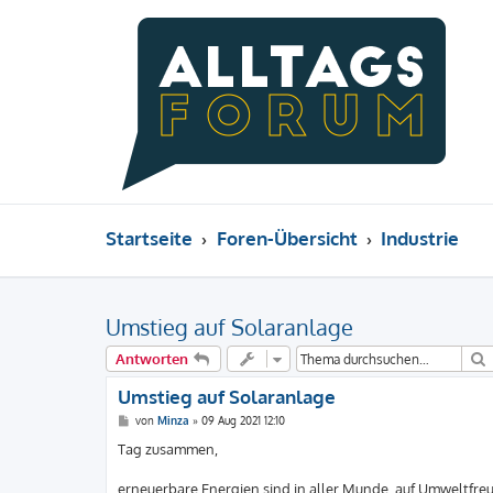
Startseite
Foren-Übersicht
Industrie
Umstieg auf Solaranlage
Antworten
Umstieg auf Solaranlage
B
von
Minza
»
09 Aug 2021 12:10
e
i
Tag zusammen,
t
r
a
erneuerbare Energien sind in aller Munde, auf Umweltfreun