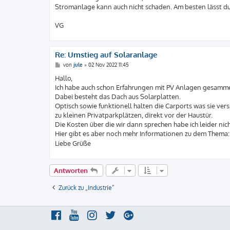
Stromanlage kann auch nicht schaden. Am besten lässt du d
VG
Re: Umstieg auf Solaranlage
B
von
jule
»
02 Nov 2022 11:45
e
i
Hallo,
t
Ich habe auch schon Erfahrungen mit PV Anlagen gesammelt
r
a
Dabei besteht das Dach aus Solarplatten.
g
Optisch sowie funktionell halten die Carports was sie vers
zu kleinen Privatparkplätzen, direkt vor der Haustür.
Die Kosten über die wir dann sprechen habe ich leider nich
Hier gibt es aber noch mehr Informationen zu dem Thema
Liebe Grüße
Antworten
Zurück zu „Industrie“