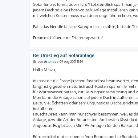
g
Solar für uns lohnt, oder nicht?! Letztendlich spart man j
jedem Dach so eine Photovoltaik Anlage installieren kann 
mit welchen Kosten muss man denn ungefähr rechnen, wen
Falls das hier die falsche Kategorie sein sollte, bitte de T
Freue mich über eure Erfahrungswerte!
Re: Umstieg auf Solaranlage
B
von
Artorias
»
09 Aug 2021 13:14
e
i
Hallo Minza,
t
r
a
du hast dir die Frage ja schon fast selbst beantwortet, 
g
langfristig gesehen natürlich auch Kosten sparen. Je meh
für Warmwasser nutzen, zur Heizungsunterstützung und w
Man kann die Anlage schon auf jedem Dach installieren, 
Bei zu viel Schatten oder sehr ungünstiger Dachausrichtun
installieren.
Pauschalpreis kann man nur schwer bestimmen, weil es dar
Anlage, bzw. die Art der Solarzellen. Am besten lässt du 
Angebote. Es gibt auch Mini-PV-Anlagen für den Balkon, 
Fördermittel gibt es ebenso (von Bundesland zu Bundeslan