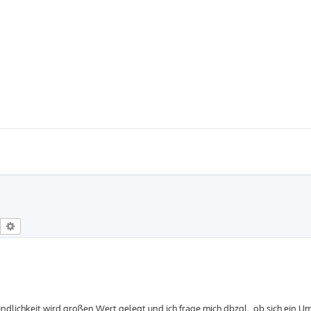
Suche
Erweiterte Suche
dlichkeit wird großen Wert gelegt und ich frage mich dbzgl., ob sich ein Um