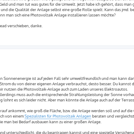
a Geld und man tut was gutes für die Umwelt. Jetzt habe ich gehört, dass man g
und die Qualität der Anlage selbst eine große Rolle spielt. Kann das jmd. b
n man sich eine Photovoltaik Anlage installieren lassen möchte?
hread verschieben, danke.
denn Sonnenenergie ist auf jeden Fall sehr umweltfreundlich und man kann da
r Strom du von deiner eigenen Anlage verbrauchst, desto besser. Du kannst
ir nutzen die Photovoltaik-Anlage auch zum Laden unseres Elektroautos.
allerdings muss auch die entsprechende Strahlungsleistung der Sonne vorha
g lohnt es sich leider nicht. Aber man könnte die Anlage auch auf der Terras
auf ankommt, wie groß die Fläche, bzw. die Anlage werden soll und auf die 
dich von einem
Spezialisten für Photovoltaik Anlagen
beraten und vergleichs
die man bei Bedarf ausbauen kann zu einer großen Anlage.
d unterschiedlich), die du beantragen kannst und eine spezielle Versicherun