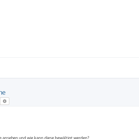
he
Suche
Erweiterte Suche
rie ansehen und wie kann diese bewältigt werden?