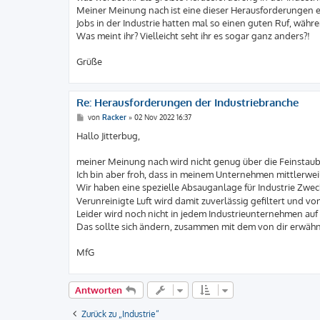
g
Meiner Meinung nach ist eine dieser Herausforderungen 
Jobs in der Industrie hatten mal so einen guten Ruf, währ
Was meint ihr? Vielleicht seht ihr es sogar ganz anders?!
Grüße
Re: Herausforderungen der Industriebranche
B
von
Racker
»
02 Nov 2022 16:37
e
i
Hallo Jitterbug,
t
r
a
meiner Meinung nach wird nicht genug über die Feinstaubb
g
Ich bin aber froh, dass in meinem Unternehmen mittlerwei
Wir haben eine spezielle Absauganlage für Industrie Zwe
Verunreinigte Luft wird damit zuverlässig gefiltert und 
Leider wird noch nicht in jedem Industrieunternehmen auf
Das sollte sich ändern, zusammen mit dem von dir erwäh
MfG
Antworten
Zurück zu „Industrie“