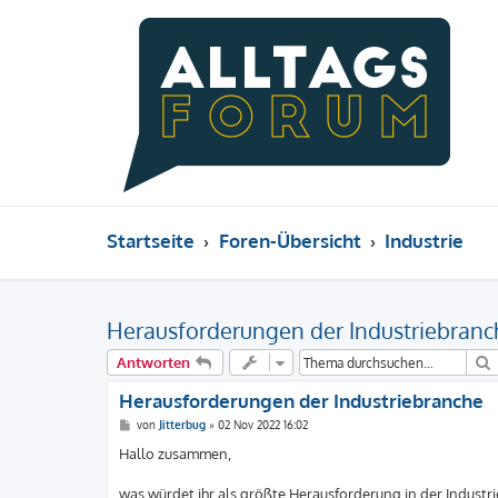
Startseite
Foren-Übersicht
Industrie
Herausforderungen der Industriebranc
Antworten
Herausforderungen der Industriebranche
B
von
Jitterbug
»
02 Nov 2022 16:02
e
i
Hallo zusammen,
t
r
a
was würdet ihr als größte Herausforderung in der Indust