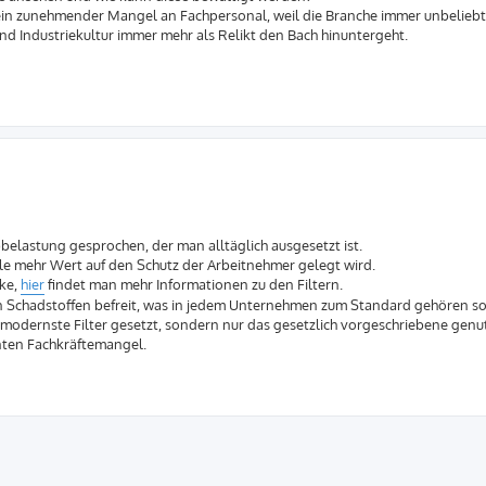
ein zunehmender Mangel an Fachpersonal, weil die Branche immer unbeliebt
end Industriekultur immer mehr als Relikt den Bach hinuntergeht.
elastung gesprochen, der man alltäglich ausgesetzt ist.
le mehr Wert auf den Schutz der Arbeitnehmer gelegt wird.
cke,
hier
findet man mehr Informationen zu den Filtern.
von Schadstoffen befreit, was in jedem Unternehmen zum Standard gehören sol
 modernste Filter gesetzt, sondern nur das gesetzlich vorgeschriebene genut
nten Fachkräftemangel.