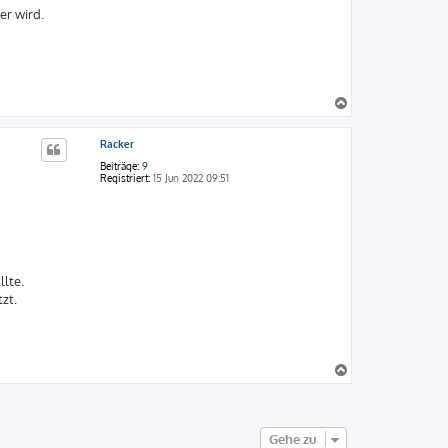
er wird.
N
a
c
Racker
h
o
Beiträge:
9
b
Registriert:
15 Jun 2022 09:51
e
n
lte.
zt.
N
a
c
h
o
Gehe zu
b