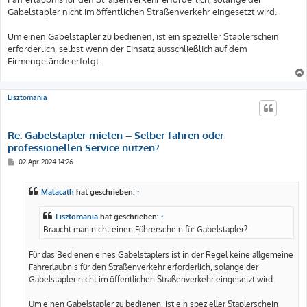
Gabelstapler nicht im öffentlichen Straßenverkehr eingesetzt wird.
Um einen Gabelstapler zu bedienen, ist ein spezieller Staplerschein
erforderlich, selbst wenn der Einsatz ausschließlich auf dem
Firmengelände erfolgt.
Lisztomania
Re: Gabelstapler mieten – Selber fahren oder
professionellen Service nutzen?
B
02 Apr 2024 14:26
e
i
t
Malacath
hat geschrieben:
↑
r
a
g
Lisztomania
hat geschrieben:
↑
Braucht man nicht einen Führerschein für Gabelstapler?
Für das Bedienen eines Gabelstaplers ist in der Regel keine allgemeine
Fahrerlaubnis für den Straßenverkehr erforderlich, solange der
Gabelstapler nicht im öffentlichen Straßenverkehr eingesetzt wird.
Um einen Gabelstapler zu bedienen, ist ein spezieller Staplerschein