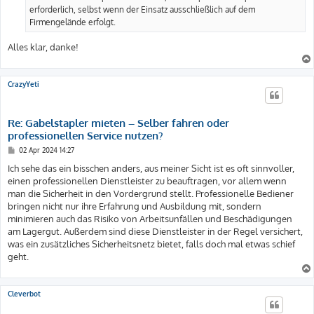
erforderlich, selbst wenn der Einsatz ausschließlich auf dem
Firmengelände erfolgt.
Alles klar, danke!
CrazyYeti
Re: Gabelstapler mieten – Selber fahren oder
professionellen Service nutzen?
B
02 Apr 2024 14:27
e
i
Ich sehe das ein bisschen anders, aus meiner Sicht ist es oft sinnvoller,
t
einen professionellen Dienstleister zu beauftragen, vor allem wenn
r
a
man die Sicherheit in den Vordergrund stellt. Professionelle Bediener
g
bringen nicht nur ihre Erfahrung und Ausbildung mit, sondern
minimieren auch das Risiko von Arbeitsunfällen und Beschädigungen
am Lagergut. Außerdem sind diese Dienstleister in der Regel versichert,
was ein zusätzliches Sicherheitsnetz bietet, falls doch mal etwas schief
geht.
Cleverbot