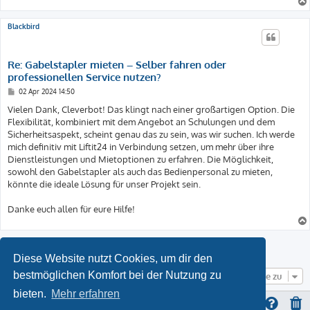
Blackbird
Re: Gabelstapler mieten – Selber fahren oder
professionellen Service nutzen?
B
02 Apr 2024 14:50
e
i
Vielen Dank, Cleverbot! Das klingt nach einer großartigen Option. Die
t
Flexibilität, kombiniert mit dem Angebot an Schulungen und dem
r
a
Sicherheitsaspekt, scheint genau das zu sein, was wir suchen. Ich werde
g
mich definitiv mit Liftit24 in Verbindung setzen, um mehr über ihre
Dienstleistungen und Mietoptionen zu erfahren. Die Möglichkeit,
sowohl den Gabelstapler als auch das Bedienpersonal zu mieten,
könnte die ideale Lösung für unser Projekt sein.
Danke euch allen für eure Hilfe!
Antworten
Diese Website nutzt Cookies, um dir den
bestmöglichen Komfort bei der Nutzung zu
Gehe zu
bieten.
Mehr erfahren