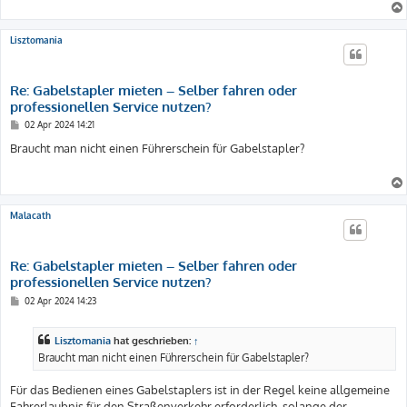
Lisztomania
Re: Gabelstapler mieten – Selber fahren oder
professionellen Service nutzen?
B
02 Apr 2024 14:21
e
i
Braucht man nicht einen Führerschein für Gabelstapler?
t
r
a
g
Malacath
Re: Gabelstapler mieten – Selber fahren oder
professionellen Service nutzen?
B
02 Apr 2024 14:23
e
i
t
Lisztomania
hat geschrieben:
↑
r
a
Braucht man nicht einen Führerschein für Gabelstapler?
g
Für das Bedienen eines Gabelstaplers ist in der Regel keine allgemeine
Fahrerlaubnis für den Straßenverkehr erforderlich, solange der