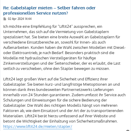
Re: Gabelstapler mieten – Selber fahren oder
professionellen Service nutzen?
B
02 Apr 2024 14:44
e
i
Ich möchte eine Empfehlung für "Liftit24" aussprechen, ein
t
Unternehmen, das sich auf die Vermietung von Gabelstaplern
r
a
spezialisiert hat. Sie bieten eine breite Auswahl an Gabelstaplern für
g
verschiedene Einsatzbereiche an, sowohl für Innen- als auch
Außenarbeiten. Kunden haben die Wahl zwischen Modellen mit Diesel-
oder Elektroantrieb, je nach Bedarf. Besonders praktisch sind die
Modelle mit hydraulischen Verstellgeräten für häufige
Zinkenverstellungen und der Seitenschieber, der es erlaubt, die Last
seitlich zu verschieben, ohne den Stapler bewegen zu müssen.
Liftit24 legt großen Wert auf die Sicherheit und Effizienz ihrer
Gabelstapler. Sie bieten kurz- und langfristige Mietoptionen an und
können dank ihres bundesweiten Partnernetzwerks Lieferungen
innerhalb von 24 Stunden garantieren. Zudem umfasst ihr Service auch
Schulungen und Einweisungen für die sichere Bedienung der
Gabelstapler. Die Wahl des richtigen Modells hängt von mehreren
Faktoren ab, wie dem Einsatzort und der Art der zu transportierenden
Materialien. Liftit24 berät hierzu umfassend auf ihrer Website und
betont die Wichtigkeit der Einhaltung von Sicherheitsmaßnahmen.
https://www.liftit24.de/mieten/stapler/