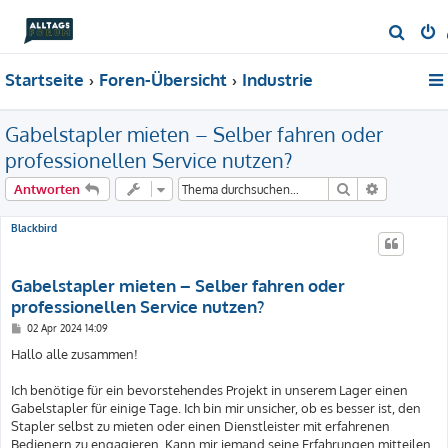
S
u
Startseite
Foren-Übersicht
Industrie
c
h
Gabelstapler mieten – Selber fahren oder
e
professionellen Service nutzen?
Suche
Erweiterte
Antworten
Blackbird
Gabelstapler mieten – Selber fahren oder
professionellen Service nutzen?
B
02 Apr 2024 14:09
e
i
Hallo alle zusammen!
t
r
a
Ich benötige für ein bevorstehendes Projekt in unserem Lager einen
g
Gabelstapler für einige Tage. Ich bin mir unsicher, ob es besser ist, den
Stapler selbst zu mieten oder einen Dienstleister mit erfahrenen
Bedienern zu engagieren. Kann mir jemand seine Erfahrungen mitteilen