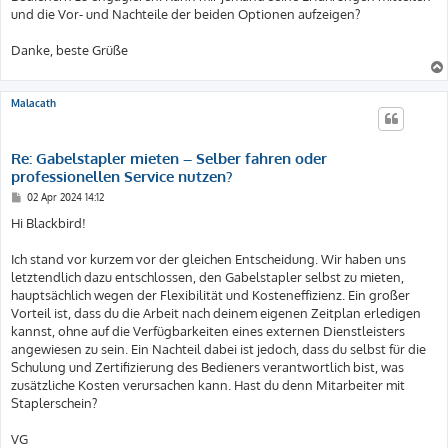
und die Vor- und Nachteile der beiden Optionen aufzeigen?
Danke, beste Grüße
Malacath
Re: Gabelstapler mieten – Selber fahren oder
professionellen Service nutzen?
B
02 Apr 2024 14:12
e
i
Hi Blackbird!
t
r
a
Ich stand vor kurzem vor der gleichen Entscheidung. Wir haben uns
g
letztendlich dazu entschlossen, den Gabelstapler selbst zu mieten,
hauptsächlich wegen der Flexibilität und Kosteneffizienz. Ein großer
Vorteil ist, dass du die Arbeit nach deinem eigenen Zeitplan erledigen
kannst, ohne auf die Verfügbarkeiten eines externen Dienstleisters
angewiesen zu sein. Ein Nachteil dabei ist jedoch, dass du selbst für die
Schulung und Zertifizierung des Bedieners verantwortlich bist, was
zusätzliche Kosten verursachen kann. Hast du denn Mitarbeiter mit
Staplerschein?
VG