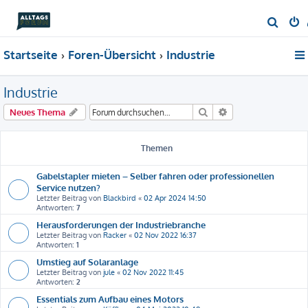
S
u
Startseite
Foren-Übersicht
Industrie
c
h
Industrie
e
Suche
Erweiterte Suche
Neues Thema
Themen
Gabelstapler mieten – Selber fahren oder professionellen
Service nutzen?
Letzter Beitrag von
Blackbird
«
02 Apr 2024 14:50
Antworten:
7
Herausforderungen der Industriebranche
Letzter Beitrag von
Racker
«
02 Nov 2022 16:37
Antworten:
1
Umstieg auf Solaranlage
Letzter Beitrag von
jule
«
02 Nov 2022 11:45
Antworten:
2
Essentials zum Aufbau eines Motors