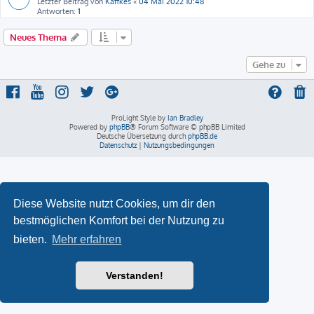
Letzter Beitrag von
Käffkes
«
04 Mai 2022 10:48
Antworten:
1
Neues Thema
Gehe zu
ProLight Style by
Ian Bradley
Powered by
phpBB
® Forum Software © phpBB Limited
Deutsche Übersetzung durch
phpBB.de
Datenschutz
|
Nutzungsbedingungen
Diese Website nutzt Cookies, um dir den
bestmöglichen Komfort bei der Nutzung zu
bieten.
Mehr erfahren
Verstanden!