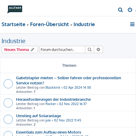
S
u
Startseite
Foren-Übersicht
Industrie
c
h
Industrie
e
Suche
Erweiterte Suche
Neues Thema
Themen
Gabelstapler mieten – Selber fahren oder professionellen
Service nutzen?
Letzter Beitrag von
Blackbird
«
02 Apr 2024 14:50
Antworten:
7
Herausforderungen der Industriebranche
Letzter Beitrag von
Racker
«
02 Nov 2022 16:37
Antworten:
1
Umstieg auf Solaranlage
Letzter Beitrag von
jule
«
02 Nov 2022 11:45
Antworten:
2
Essentials zum Aufbau eines Motors