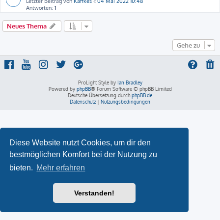
Letzter Beitrag von
Käffkes
«
04 Mai 2022 10:48
Antworten:
1
Neues Thema
Gehe zu
ProLight Style by
Ian Bradley
Powered by
phpBB
® Forum Software © phpBB Limited
Deutsche Übersetzung durch
phpBB.de
Datenschutz
|
Nutzungsbedingungen
Diese Website nutzt Cookies, um dir den
bestmöglichen Komfort bei der Nutzung zu
bieten.
Mehr erfahren
Verstanden!