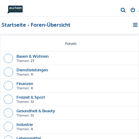
S
u
Startseite
Foren-Übersicht
c
h
e
Forum
Bauen & Wohnen
Themen:
27
Dienstleistungen
Themen:
11
Finanzen
Themen:
4
Freizeit & Sport
Themen:
13
Gesundheit & Beauty
Themen:
13
Industrie
Themen:
4
Lebensmittel