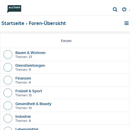
S
u
Startseite
Foren-Übersicht
c
h
e
Forum
Bauen & Wohnen
Themen:
27
Dienstleistungen
Themen:
11
Finanzen
Themen:
4
Freizeit & Sport
Themen:
13
Gesundheit & Beauty
Themen:
13
Industrie
Themen:
4
Lebensmittel