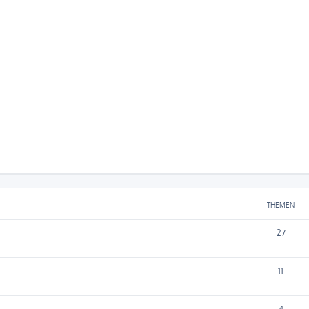
THEMEN
27
11
4