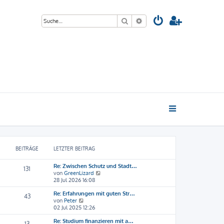
Suche
Erweiterte Suche
BEITRÄGE
LETZTER BEITRAG
Re: Zwischen Schutz und Stadt…
131
N
von
GreenLizard
e
28 Jul 2026 16:08
u
Re: Erfahrungen mit guten Str…
e
43
N
von
Peter
s
e
02 Jul 2025 12:26
t
u
e
Re: Studium finanzieren mit a…
e
r
13