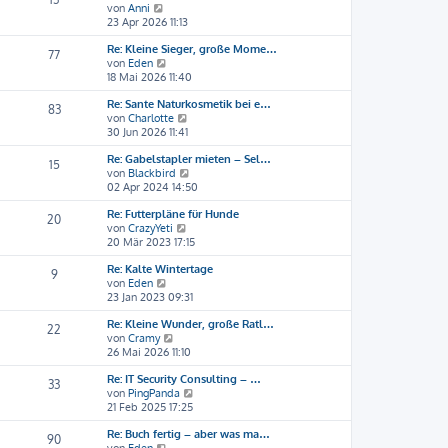
N
von
Anni
s
B
e
23 Apr 2026 11:13
t
e
u
e
i
Re: Kleine Sieger, große Mome…
e
r
t
77
N
von
Eden
s
B
r
e
18 Mai 2026 11:40
t
e
a
u
e
i
g
Re: Sante Naturkosmetik bei e…
e
r
t
83
N
von
Charlotte
s
B
r
e
30 Jun 2026 11:41
t
e
a
u
e
i
g
Re: Gabelstapler mieten – Sel…
e
r
t
15
N
von
Blackbird
s
B
r
e
02 Apr 2024 14:50
t
e
a
u
e
i
g
Re: Futterpläne für Hunde
e
r
t
20
N
von
CrazyYeti
s
B
r
e
20 Mär 2023 17:15
t
e
a
u
e
i
g
Re: Kalte Wintertage
e
r
t
9
N
von
Eden
s
B
r
e
23 Jan 2023 09:31
t
e
a
u
e
i
g
Re: Kleine Wunder, große Ratl…
e
r
t
22
N
von
Cramy
s
B
r
e
26 Mai 2026 11:10
t
e
a
u
e
i
g
Re: IT Security Consulting – …
e
r
t
33
N
von
PingPanda
s
B
r
e
21 Feb 2025 17:25
t
e
a
u
e
i
g
Re: Buch fertig – aber was ma…
e
r
t
90
N