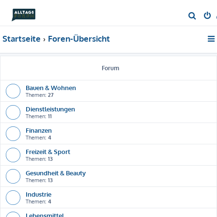
S
u
Startseite
Foren-Übersicht
c
h
e
Forum
Bauen & Wohnen
Themen:
27
Dienstleistungen
Themen:
11
Finanzen
Themen:
4
Freizeit & Sport
Themen:
13
Gesundheit & Beauty
Themen:
13
Industrie
Themen:
4
Lebensmittel