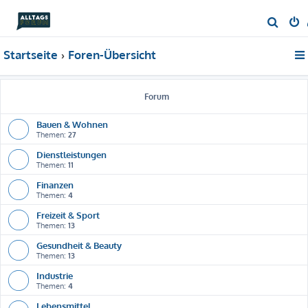
S
u
Startseite
Foren-Übersicht
c
h
e
Forum
Bauen & Wohnen
Themen:
27
Dienstleistungen
Themen:
11
Finanzen
Themen:
4
Freizeit & Sport
Themen:
13
Gesundheit & Beauty
Themen:
13
Industrie
Themen:
4
Lebensmittel