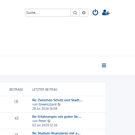
Suche
Erweiterte Suche
BEITRÄGE
LETZTER BEITRAG
Re: Zwischen Schutz und Stadt…
131
N
von
GreenLizard
e
28 Jul 2026 16:08
u
Re: Erfahrungen mit guten Str…
e
43
N
von
Peter
s
e
02 Jul 2025 12:26
t
u
e
Re: Studium finanzieren mit a…
e
r
13