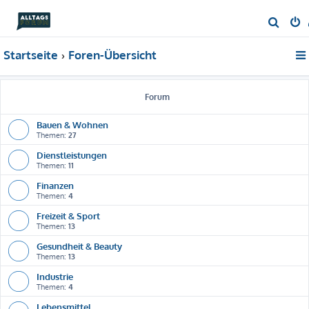
S
u
Startseite
Foren-Übersicht
c
h
e
Forum
Bauen & Wohnen
Themen:
27
Dienstleistungen
Themen:
11
Finanzen
Themen:
4
Freizeit & Sport
Themen:
13
Gesundheit & Beauty
Themen:
13
Industrie
Themen:
4
Lebensmittel