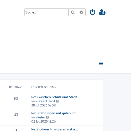
Suche
Erweiterte Suche
BEITRÄGE
LETZTER BEITRAG
Re: Zwischen Schutz und Stadt…
131
N
von
GreenLizard
e
28 Jul 2026 16:08
u
Re: Erfahrungen mit guten Str…
e
43
N
von
Peter
s
e
02 Jul 2025 12:26
t
u
e
Re: Studium finanzieren mit a…
e
r
13