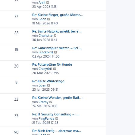
N
von
Anni
s
B
e
23 Apr 2026 11:13
t
e
u
e
i
Re: Kleine Sieger, große Mome…
e
r
t
77
N
von
Eden
s
B
r
e
18 Mai 2026 11:40
t
e
a
u
e
i
g
Re: Sante Naturkosmetik bei e…
e
r
t
83
N
von
Charlotte
s
B
r
e
30 Jun 2026 11:41
t
e
a
u
e
i
g
Re: Gabelstapler mieten – Sel…
e
r
t
15
N
von
Blackbird
s
B
r
e
02 Apr 2024 14:50
t
e
a
u
e
i
g
Re: Futterpläne für Hunde
e
r
t
20
N
von
CrazyYeti
s
B
r
e
20 Mär 2023 17:15
t
e
a
u
e
i
g
Re: Kalte Wintertage
e
r
t
9
N
von
Eden
s
B
r
e
23 Jan 2023 09:31
t
e
a
u
e
i
g
Re: Kleine Wunder, große Ratl…
e
r
t
22
N
von
Cramy
s
B
r
e
26 Mai 2026 11:10
t
e
a
u
e
i
g
Re: IT Security Consulting – …
e
r
t
33
N
von
PingPanda
s
B
r
e
21 Feb 2025 17:25
t
e
a
u
e
i
g
Re: Buch fertig – aber was ma…
e
r
t
90
N