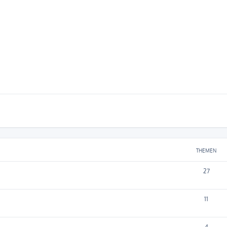
THEMEN
27
11
4