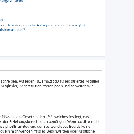
nhänge erhalten?
en?
chwerden oder juristische Anfragen zu diesem Forum gibt?
rds kontaktieren?
chreiben. Auf jeden Fall erhältst du als registriertes Mitglied
 Mitglieder, Beitritt zu Benutzergruppen und so weiter. Wir
 1998) ist ein Gesetz in den USA, welches festlegt, dass
er der Erziehungsberechtigten benötigen. Wenn du dir unsicher
e, dass phpBB Limited und der Besitzer dieses Boards keine
soll ich mich wenden, falls es Beschwerden oder juristische