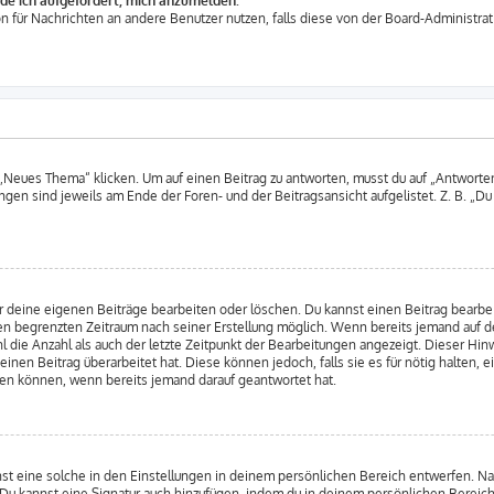
rde ich aufgefordert, mich anzumelden.
ion für Nachrichten an andere Benutzer nutzen, falls diese von der Board-Administr
Neues Thema“ klicken. Um auf einen Beitrag zu antworten, musst du auf „Antworten“ 
ngen sind jeweils am Ende der Foren- und der Beitragsansicht aufgelistet. Z. B. „D
r deine eigenen Beiträge bearbeiten oder löschen. Du kannst einen Beitrag bearbe
inen begrenzten Zeitraum nach seiner Erstellung möglich. Wenn bereits jemand auf de
 die Anzahl als auch der letzte Zeitpunkt der Bearbeitungen angezeigt. Dieser Hin
nen Beitrag überarbeitet hat. Diese können jedoch, falls sie es für nötig halten, e
hen können, wenn bereits jemand darauf geantwortet hat.
st eine solche in den Einstellungen in deinem persönlichen Bereich entwerfen. Nac
 Du kannst eine Signatur auch hinzufügen, indem du in deinem persönlichen Bereic