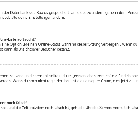
 in der Datenbank des Boards gespeichert. Um diese zu ändern, gehe in den „Persön
nst du alle deine Einstellungen ändern.
ine-Liste auftaucht?
en eine Option „Meinen Online-Status während dieser Sitzung verbergen“. Wenn du 
t dann als unsichtbarer Besucher gezählt.
nen Zeitzone. In diesem Fall solltest du im „Persönlichen Bereich“ die für dich pass
den. Wenn du noch nicht registriert bist, ist dies ein guter Grund, dies jetzt zu tun
mer noch falsch!
t hast und die Zeit trotzdem noch falsch ist, geht die Uhr des Servers vermutlich fal