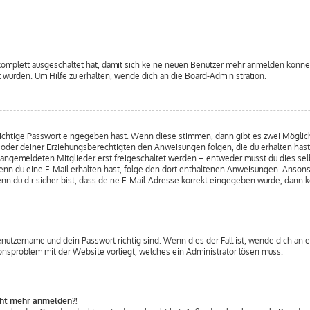
 komplett ausgeschaltet hat, damit sich keine neuen Benutzer mehr anmelden könne
 wurden. Um Hilfe zu erhalten, wende dich an die Board-Administration.
 richtige Passwort eingegeben hast. Wenn diese stimmen, dann gibt es zwei Mögli
ern oder deiner Erziehungsberechtigten den Anweisungen folgen, die du erhalten hast
u angemeldeten Mitglieder erst freigeschaltet werden – entweder musst du dies selb
. Wenn du eine E-Mail erhalten hast, folge den dort enthaltenen Anweisungen. Anso
nn du dir sicher bist, dass deine E-Mail-Adresse korrekt eingegeben wurde, dann k
enutzername und dein Passwort richtig sind. Wenn dies der Fall ist, wende dich an 
tionsproblem mit der Website vorliegt, welches ein Administrator lösen muss.
icht mehr anmelden?!