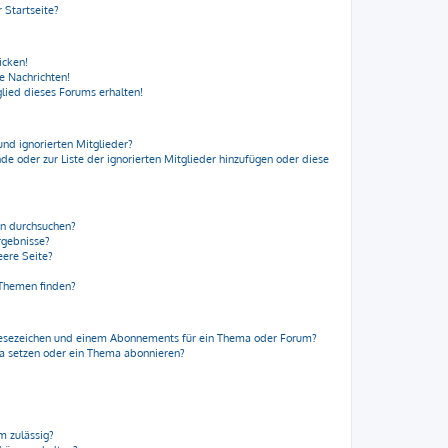
 Startseite?
icken!
e Nachrichten!
lied dieses Forums erhalten!
und ignorierten Mitglieder?
nde oder zur Liste der ignorierten Mitglieder hinzufügen oder diese
en durchsuchen?
rgebnisse?
ere Seite?
 Themen finden?
Lesezeichen und einem Abonnements für ein Thema oder Forum?
ma setzen oder ein Thema abonnieren?
m zulässig?