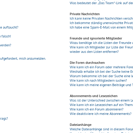
Was bedeutet der „Das Team“-Link auf der
Private Nachrichten
Ich kann keine Privaten Nachrichten versch
Ich bekomme ständig unerwünschte Privat
e auftaucht?
Ich habe eine Spam-E-Mail von einem Mitg
 falsch!
Freunde und ignorierte Mitglieder
Wozu benötige ich die Listen der Freunde 
 werden?
Wie kann ich Mitglieder zur Liste der Freu
wieder aus den Listen entfernen?
aufgefordert, mich anzumelden.
Die Foren durchsuchen
Wie kann ich ein Forum oder mehrere For
Weshalb erhalte ich bei der Suche keine E
Warum bekomme ich bei der Suche eine le
Wie kann ich nach Mitgliedern suchen?
Wie kann ich meine eigenen Beiträge und
Abonnements und Lesezeichen
Was ist der Unterschied zwischen einem 
Wie kann ich ein Lesezeichen auf ein The
Wie kann ich ein Forum abonnieren?
Wie deaktiviere ich meine Abonnements?
trags?
Dateianhänge
Welche Dateianhänge sind in diesem Foru