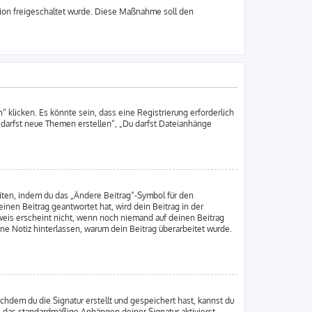
ation freigeschaltet wurde. Diese Maßnahme soll den
klicken. Es könnte sein, dass eine Registrierung erforderlich
u darfst neue Themen erstellen“, „Du darfst Dateianhänge
iten, indem du das „Ändere Beitrag“-Symbol für den
inen Beitrag geantwortet hat, wird dein Beitrag in der
weis erscheint nicht, wenn noch niemand auf deinen Beitrag
ine Notiz hinterlassen, warum dein Beitrag überarbeitet wurde.
hdem du die Signatur erstellt und gespeichert hast, kannst du
h das standardmäßige Anhängen deiner Signatur aktivierst.