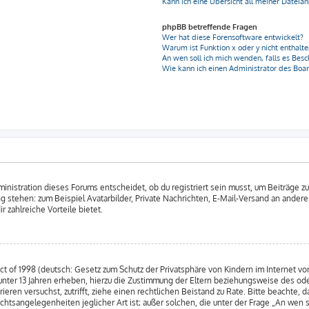
Kann ich eine Übersicht all meiner Dateia
phpBB betreffende Fragen
Wer hat diese Forensoftware entwickelt?
Warum ist Funktion x oder y nicht enthalt
An wen soll ich mich wenden, falls es Bes
Wie kann ich einen Administrator des Boa
nistration dieses Forums entscheidet, ob du registriert sein musst, um Beiträge zu s
ung stehen: zum Beispiel Avatarbilder, Private Nachrichten, E-Mail-Versand an andere
r zahlreiche Vorteile bietet.
 of 1998 (deutsch: Gesetz zum Schutz der Privatsphäre von Kindern im Internet von
nter 13 Jahren erheben, hierzu die Zustimmung der Eltern beziehungsweise des od
strieren versuchst, zutrifft, ziehe einen rechtlichen Beistand zu Rate. Bitte beacht
chtsangelegenheiten jeglicher Art ist; außer solchen, die unter der Frage „An wen 