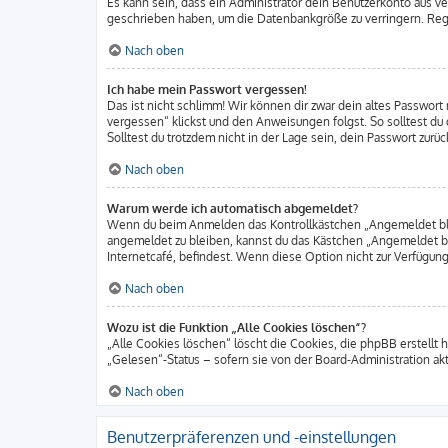
Es kann sein, dass ein Administrator dein Benutzerkonto aus v
geschrieben haben, um die Datenbankgröße zu verringern. Regis
Nach oben
Ich habe mein Passwort vergessen!
Das ist nicht schlimm! Wir können dir zwar dein altes Passwort
vergessen“ klickst und den Anweisungen folgst. So solltest d
Solltest du trotzdem nicht in der Lage sein, dein Passwort zur
Nach oben
Warum werde ich automatisch abgemeldet?
Wenn du beim Anmelden das Kontrollkästchen „Angemeldet bleib
angemeldet zu bleiben, kannst du das Kästchen „Angemeldet b
Internetcafé, befindest. Wenn diese Option nicht zur Verfügung
Nach oben
Wozu ist die Funktion „Alle Cookies löschen“?
„Alle Cookies löschen“ löscht die Cookies, die phpBB erstellt
„Gelesen“-Status – sofern sie von der Board-Administration ak
Nach oben
Benutzerpräferenzen und -einstellungen