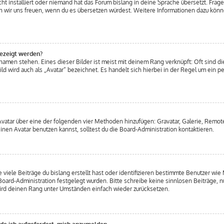
t installiert oder niemand hat das Forum bislang in deine Sprache übersetzt. Frage
ürden wir uns freuen, wenn du es übersetzen würdest. Weitere Informationen dazu kö
gezeigt werden?
amen stehen. Eines dieser Bilder ist meist mit deinem Rang verknüpft: Oft sind di
d wird auch als „Avatar“ bezeichnet. Es handelt sich hierbei in der Regel um ein p
 Avatar über eine der folgenden vier Methoden hinzufügen: Gravatar, Galerie, Rem
en Avatar benutzen kannst, solltest du die Board-Administration kontaktieren.
viele Beiträge du bislang erstellt hast oder identifizieren bestimmte Benutzer w
 Board-Administration festgelegt wurden. Bitte schreibe keine sinnlosen Beiträge
wird deinen Rang unter Umständen einfach wieder zurücksetzen.