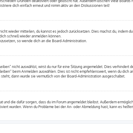
erschieden Gründen deaktiviert oder gelöscht hat. Außerdem löschen viele Boards re
triere dich einfach erneut und nimm aktiv an den Diskussionen teil!
 nicht wieder mitteilen, du kannst es jedoch zurücksetzen. Dies machst du, indem d
u dich schnell wieder anmelden können.
ückzusetzen, so wende dich an die Board-Administration.
en“ nicht auswählst, wirst du nur für eine Sitzung angemeldet. Dies verhindert 
leiben“ beim Anmelden auswählen. Dies ist nicht empfehlenswert, wenn du dich an
 steht, dann wurde sie vermutlich von der Board-Administration ausgeschaltet.
 hat und die dafür sorgen, dass du im Forum angemeldet bleibst. Außerdem ermögli
tiviert wurden. Wenn du Probleme bei der An- oder Abmeldung hast, kann es helfen