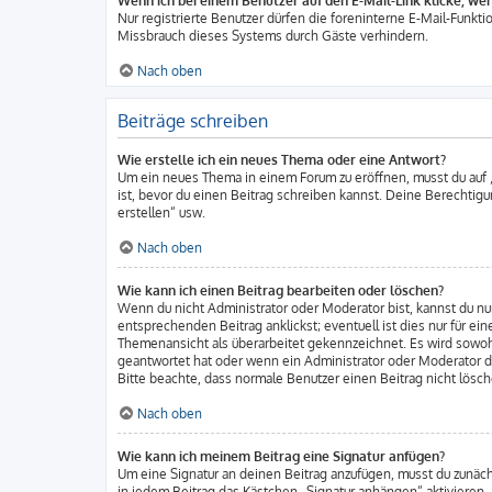
Wenn ich bei einem Benutzer auf den E-Mail-Link klicke, we
Nur registrierte Benutzer dürfen die foreninterne E-Mail-Funkt
Missbrauch dieses Systems durch Gäste verhindern.
Nach oben
Beiträge schreiben
Wie erstelle ich ein neues Thema oder eine Antwort?
Um ein neues Thema in einem Forum zu eröffnen, musst du auf „
ist, bevor du einen Beitrag schreiben kannst. Deine Berechtigu
erstellen“ usw.
Nach oben
Wie kann ich einen Beitrag bearbeiten oder löschen?
Wenn du nicht Administrator oder Moderator bist, kannst du nu
entsprechenden Beitrag anklickst; eventuell ist dies nur für e
Themenansicht als überarbeitet gekennzeichnet. Es wird sowohl
geantwortet hat oder wenn ein Administrator oder Moderator dei
Bitte beachte, dass normale Benutzer einen Beitrag nicht lösc
Nach oben
Wie kann ich meinem Beitrag eine Signatur anfügen?
Um eine Signatur an deinen Beitrag anzufügen, musst du zunäch
in jedem Beitrag das Kästchen „Signatur anhängen“ aktivieren.