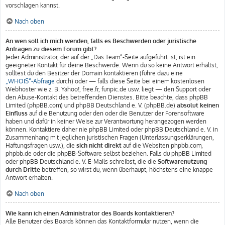
vorschlagen kannst.
Nach oben
An wen soll ich mich wenden, falls es Beschwerden oder juristische
Anfragen zu diesem Forum gibt?
Jeder Administrator, der auf der „Das Team“-Seite aufgeführt ist, ist ein
geeigneter Kontakt für deine Beschwerde. Wenn du so keine Antwort erhältst,
solltest du den Besitzer der Domain kontaktieren (führe dazu eine
„WHOIS“-Abfrage
durch) oder — falls diese Seite bei einem kostenlosen
Webhoster wie z. B. Yahoo!, free.fr, funpic.de usw. liegt — den Support oder
den Abuse-Kontakt des betreffenden Dienstes. Bitte beachte, dass phpBB
Limited (phpBB.com) und phpBB Deutschland e. V. (phpBB.de)
absolut keinen
Einfluss
auf die Benutzung oder den oder die Benutzer der Forensoftware
haben und dafür in keiner Weise zur Verantwortung herangezogen werden
können. Kontaktiere daher nie phpBB Limited oder phpBB Deutschland e. V. in
Zusammenhang mit jeglichen juristischen Fragen (Unterlassungserklärungen,
Haftungsfragen usw.), die
sich nicht direkt
auf die Websiten phpbb.com,
phpbb.de oder die phpBB-Software selbst beziehen. Falls du phpBB Limited
oder phpBB Deutschland e. V. E-Mails schreibst, die die
Softwarenutzung
durch Dritte
betreffen, so wirst du, wenn überhaupt, höchstens eine knappe
Antwort erhalten.
Nach oben
Wie kann ich einen Administrator des Boards kontaktieren?
Alle Benutzer des Boards können das Kontaktformular nutzen, wenn die