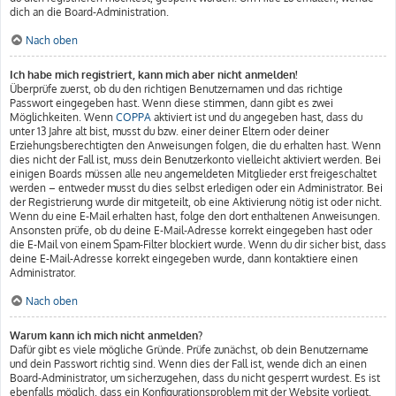
dich an die Board-Administration.
Nach oben
Ich habe mich registriert, kann mich aber nicht anmelden!
Überprüfe zuerst, ob du den richtigen Benutzernamen und das richtige
Passwort eingegeben hast. Wenn diese stimmen, dann gibt es zwei
Möglichkeiten. Wenn
COPPA
aktiviert ist und du angegeben hast, dass du
unter 13 Jahre alt bist, musst du bzw. einer deiner Eltern oder deiner
Erziehungsberechtigten den Anweisungen folgen, die du erhalten hast. Wenn
dies nicht der Fall ist, muss dein Benutzerkonto vielleicht aktiviert werden. Bei
einigen Boards müssen alle neu angemeldeten Mitglieder erst freigeschaltet
werden – entweder musst du dies selbst erledigen oder ein Administrator. Bei
der Registrierung wurde dir mitgeteilt, ob eine Aktivierung nötig ist oder nicht.
Wenn du eine E-Mail erhalten hast, folge den dort enthaltenen Anweisungen.
Ansonsten prüfe, ob du deine E-Mail-Adresse korrekt eingegeben hast oder
die E-Mail von einem Spam-Filter blockiert wurde. Wenn du dir sicher bist, dass
deine E-Mail-Adresse korrekt eingegeben wurde, dann kontaktiere einen
Administrator.
Nach oben
Warum kann ich mich nicht anmelden?
Dafür gibt es viele mögliche Gründe. Prüfe zunächst, ob dein Benutzername
und dein Passwort richtig sind. Wenn dies der Fall ist, wende dich an einen
Board-Administrator, um sicherzugehen, dass du nicht gesperrt wurdest. Es ist
ebenfalls möglich, dass ein Konfigurationsproblem mit der Website vorliegt,