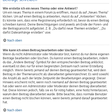
Wie erstelle ich ein neues Thema oder eine Antwort?
Um ein neues Thema in einem Forum zu eröffnen, musst du auf „Neues Thema“
klicken. Um auf einen Beitrag zu antworten, musst du auf „Antworten“ klicken.
Es könnte sein, dass eine Registrierung erforderlich ist, bevor du einen Beitrag
schreiben kannst. Deine Berechtigungen sind jeweils am Ende der Foren- und
der Beitragsansicht aufgelistet. Z. B. „Du darfst neue Themen erstellen“, „Du
darfst Dateianhänge erstellen“ usw.
Nach oben
Wie kann ich einen Beitrag bearbeiten oder löschen?
Wenn du nicht Administrator oder Moderator bist, kannst du nur deine eigenen
Beiträge bearbeiten oder löschen. Du kannst einen Beitrag bearbeiten, indem
du das „Ändere Beitrag“-Symbol für den entsprechenden Beitrag anklickst;
eventuell ist dies nur für einen begrenzten Zeitraum nach seiner Erstellung
möglich. Wenn bereits jemand auf deinen Beitrag geantwortet hat, wird dein
Beitrag in der Themenansicht als überarbeitet gekennzeichnet. Es wird sowohl
die Anzahl als auch der letzte Zeitpunkt der Bearbeitungen angezeigt. Dieser
Hinweis erscheint nicht, wenn noch niemand auf deinen Beitrag geantwortet
hat oder wenn ein Administrator oder Moderator deinen Beitrag überarbeitet
hat. Diese können jedoch, falls sie es für nötig halten, eine Notiz hinterlassen,
warum dein Beitrag überarbeitet wurde. Bitte beachte, dass normale Benutzer
einen Beitrag nicht löschen können, wenn bereits jemand darauf geantwortet
hat.
Nach oben