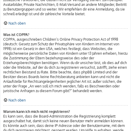
Avatarbilder, Private Nachrichten, E-Mail-Versand an andere Mitglieder, Beitritt
zu Benutzergruppen und so weiter. Wir empfehlen dir eine Anmeldung, da sie
schnell erledigt ist und dir zahlreiche Vorteile bietet.
Nach oben
Was ist COPPA?
COPPA, ausgeschrieben Children’s Online Privacy Protection Act of 1998
(deutsch: Gesetz zum Schutz der Privatsphäre von Kindern im Internet von
1998) ist ein Gesetz in den USA, welches festlegt, dass Websites, die
möglicherweise persönliche Daten von Kindern unter 13 Jahren erheben, hierzu
die Zustimmung der Eltern beziehungsweise des oder der
Erziehungsberechtigten benötigen. Wenn du dir unsicher bist, ob dies auf dich
oder die Website, auf der du dich zu registrieren versuchst, zutrifft, ziehe einen
rechtlichen Beistand zu Rate. Bitte beachte, dass phpBB Limited und der
Besitzer dieses Boards keine Rechtsberatung anbieten kann und nicht die
Anlaufstelle für Rechtsangelegenheiten jeglicher Art ist; außer solchen, die
unter der Frage „An wen soll ich mich wenden, falls es Beschwerden oder
juristische Anfragen zu diesem Forum gibt?“ behandelt werden.
Nach oben
Warum kann ich mich nicht registrieren?
Es kann sein, dass die Board-Administration die Registrierung komplett
ausgeschaltet hat, damit sich keine neuen Benutzer mehr anmelden können.
Es könnte auch sein, dass deine IP-Adresse oder der Benutzername, mit dem
du dich registrieren möchtest, gesperrt wurden. Um Hilfe zu erhalten, wende