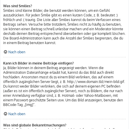
Was sind Smilies?
Smilies sind kleine Bilder, die benutzt werden können, um ein Gefühl
auszudrücken. Für jeden Smilie gibt es einen kurzen Code, z. B. bedeutet :)
fröhlich und :( traurig. Die Liste aller Smilies kannst du beim Verfassen eines
Beitrags sehen. Versuche bitte trotzdem, Smilies nicht zu häufig zu benutzen,
sie können einen Beitrag schnell unlesbar machen und ein Moderator könnte
deshalb deinen Beitrag entsprechend überarbeiten oder gar komplett löschen.
Die Board-Administration kann auch die Anzahl der Smilies begrenzen, die du
in einem Beitrag benutzen kannst.
Nach oben
Kann ich Bilder in meine Beiträge einfügen?
Ja, Bilder können in deinem Beitrag angezeigt werden. Wenn die
Administration Dateianhänge erlaubt hat, kannst du das Bild auch direkt
hochladen. Ansonsten musst du zu einem Bild verlinken, das auf einem
öffentlich zugänglichen Server liegt, z. B. http://www.domain.tld/mein-bild.gif.
Du kannst weder Bilder verlinken, die sich auf deinem eigenen PC befinden
(außer es ist ein öffentlich zugänglicher Server), noch zu Bildern, die nur nach
einer Anmeldung verfügbar sind, z. B. Hotmail- oder Yahoo-Mailboxen, mit
einem Passwort geschützte Seiten usw. Um das Bild anzuzeigen, benutze den
BBCode-Tag „[img]“.
Nach oben
Was sind globale Bekanntmachungen?