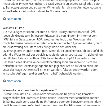
Avatarbilder, Private Nachrichten, E-Mail-Versand an andere Mitglieder, Beitritt
zu Benutzergruppen und so weiter. Wir empfehlen dir eine Anmeldung, da sie
schnell erledigt ist und dir zahlreiche Vorteile bietet.
Nach oben
Was ist COPPA?
COPPA, ausgeschrieben Children’s Online Privacy Protection Act of 1998
(deutsch: Gesetz zum Schutz der Privatsphäre von Kindern im Internet von
1998) ist ein Gesetz in den USA, welches festlegt, dass Websites, die
möglicherweise persönliche Daten von Kindern unter 13 Jahren erheben, hierzu
die Zustimmung der Eltern beziehungsweise des oder der
Erziehungsberechtigten benötigen. Wenn du dir unsicher bist, ob dies auf dich
oder die Website, auf der du dich zu registrieren versuchst, zutrifft, ziehe einen
rechtlichen Beistand zu Rate. Bitte beachte, dass phpBB Limited und der
Besitzer dieses Boards keine Rechtsberatung anbieten kann und nicht die
Anlaufstelle für Rechtsangelegenheiten jeglicher Art ist; außer solchen, die
unter der Frage „An wen soll ich mich wenden, falls es Beschwerden oder
juristische Anfragen zu diesem Forum gibt?“ behandelt werden.
Nach oben
Warum kann ich mich nicht registrieren?
Es kann sein, dass die Board-Administration die Registrierung komplett
ausgeschaltet hat, damit sich keine neuen Benutzer mehr anmelden können.
Es könnte auch sein, dass deine IP-Adresse oder der Benutzername, mit dem
du dich registrieren möchtest, gesperrt wurden. Um Hilfe zu erhalten, wende