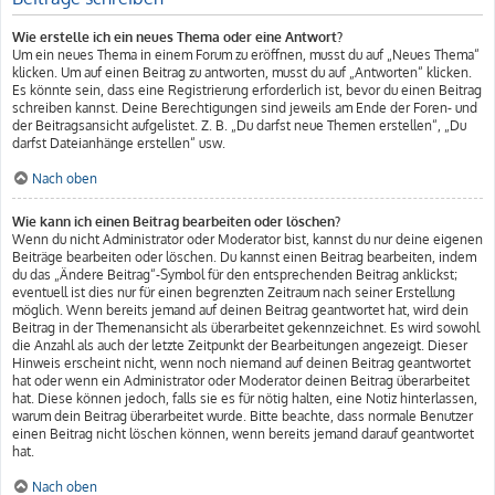
Wie erstelle ich ein neues Thema oder eine Antwort?
Um ein neues Thema in einem Forum zu eröffnen, musst du auf „Neues Thema“
klicken. Um auf einen Beitrag zu antworten, musst du auf „Antworten“ klicken.
Es könnte sein, dass eine Registrierung erforderlich ist, bevor du einen Beitrag
schreiben kannst. Deine Berechtigungen sind jeweils am Ende der Foren- und
der Beitragsansicht aufgelistet. Z. B. „Du darfst neue Themen erstellen“, „Du
darfst Dateianhänge erstellen“ usw.
Nach oben
Wie kann ich einen Beitrag bearbeiten oder löschen?
Wenn du nicht Administrator oder Moderator bist, kannst du nur deine eigenen
Beiträge bearbeiten oder löschen. Du kannst einen Beitrag bearbeiten, indem
du das „Ändere Beitrag“-Symbol für den entsprechenden Beitrag anklickst;
eventuell ist dies nur für einen begrenzten Zeitraum nach seiner Erstellung
möglich. Wenn bereits jemand auf deinen Beitrag geantwortet hat, wird dein
Beitrag in der Themenansicht als überarbeitet gekennzeichnet. Es wird sowohl
die Anzahl als auch der letzte Zeitpunkt der Bearbeitungen angezeigt. Dieser
Hinweis erscheint nicht, wenn noch niemand auf deinen Beitrag geantwortet
hat oder wenn ein Administrator oder Moderator deinen Beitrag überarbeitet
hat. Diese können jedoch, falls sie es für nötig halten, eine Notiz hinterlassen,
warum dein Beitrag überarbeitet wurde. Bitte beachte, dass normale Benutzer
einen Beitrag nicht löschen können, wenn bereits jemand darauf geantwortet
hat.
Nach oben