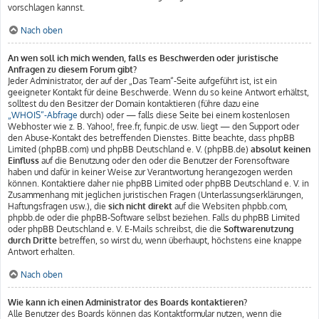
vorschlagen kannst.
Nach oben
An wen soll ich mich wenden, falls es Beschwerden oder juristische
Anfragen zu diesem Forum gibt?
Jeder Administrator, der auf der „Das Team“-Seite aufgeführt ist, ist ein
geeigneter Kontakt für deine Beschwerde. Wenn du so keine Antwort erhältst,
solltest du den Besitzer der Domain kontaktieren (führe dazu eine
„WHOIS“-Abfrage
durch) oder — falls diese Seite bei einem kostenlosen
Webhoster wie z. B. Yahoo!, free.fr, funpic.de usw. liegt — den Support oder
den Abuse-Kontakt des betreffenden Dienstes. Bitte beachte, dass phpBB
Limited (phpBB.com) und phpBB Deutschland e. V. (phpBB.de)
absolut keinen
Einfluss
auf die Benutzung oder den oder die Benutzer der Forensoftware
haben und dafür in keiner Weise zur Verantwortung herangezogen werden
können. Kontaktiere daher nie phpBB Limited oder phpBB Deutschland e. V. in
Zusammenhang mit jeglichen juristischen Fragen (Unterlassungserklärungen,
Haftungsfragen usw.), die
sich nicht direkt
auf die Websiten phpbb.com,
phpbb.de oder die phpBB-Software selbst beziehen. Falls du phpBB Limited
oder phpBB Deutschland e. V. E-Mails schreibst, die die
Softwarenutzung
durch Dritte
betreffen, so wirst du, wenn überhaupt, höchstens eine knappe
Antwort erhalten.
Nach oben
Wie kann ich einen Administrator des Boards kontaktieren?
Alle Benutzer des Boards können das Kontaktformular nutzen, wenn die