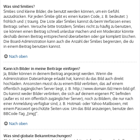
Was sind Smilies?
Smilies sind kleine Bilder, die benutzt werden können, um ein Gefühl
auszudrücken. Für jeden Smilie gibt es einen kurzen Code, z. B. bedeutet :)
fröhlich und :( traurig. Die Liste aller Smilies kannst du beim Verfassen eines
Beitrags sehen. Versuche bitte trotzdem, Smilies nicht zu häufig zu benutzen,
sie können einen Beitrag schnell unlesbar machen und ein Moderator könnte
deshalb deinen Beitrag entsprechend überarbeiten oder gar komplett löschen.
Die Board-Administration kann auch die Anzahl der Smilies begrenzen, die du
in einem Beitrag benutzen kannst.
Nach oben
Kann ich Bilder in meine Beiträge einfügen?
Ja, Bilder können in deinem Beitrag angezeigt werden. Wenn die
Administration Dateianhänge erlaubt hat, kannst du das Bild auch direkt
hochladen. Ansonsten musst du zu einem Bild verlinken, das auf einem
öffentlich zugänglichen Server liegt, z. B. http://www.domain.tld/mein-bild.gif.
Du kannst weder Bilder verlinken, die sich auf deinem eigenen PC befinden
(außer es ist ein öffentlich zugänglicher Server), noch zu Bildern, die nur nach
einer Anmeldung verfügbar sind, z. B. Hotmail- oder Yahoo-Mailboxen, mit
einem Passwort geschützte Seiten usw. Um das Bild anzuzeigen, benutze den
BBCode-Tag „[img]“.
Nach oben
Was sind globale Bekanntmachungen?