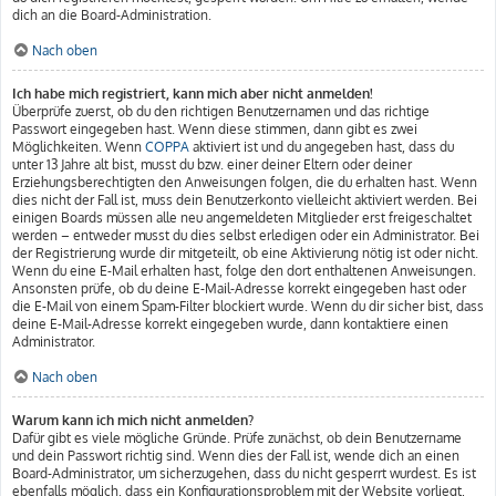
dich an die Board-Administration.
Nach oben
Ich habe mich registriert, kann mich aber nicht anmelden!
Überprüfe zuerst, ob du den richtigen Benutzernamen und das richtige
Passwort eingegeben hast. Wenn diese stimmen, dann gibt es zwei
Möglichkeiten. Wenn
COPPA
aktiviert ist und du angegeben hast, dass du
unter 13 Jahre alt bist, musst du bzw. einer deiner Eltern oder deiner
Erziehungsberechtigten den Anweisungen folgen, die du erhalten hast. Wenn
dies nicht der Fall ist, muss dein Benutzerkonto vielleicht aktiviert werden. Bei
einigen Boards müssen alle neu angemeldeten Mitglieder erst freigeschaltet
werden – entweder musst du dies selbst erledigen oder ein Administrator. Bei
der Registrierung wurde dir mitgeteilt, ob eine Aktivierung nötig ist oder nicht.
Wenn du eine E-Mail erhalten hast, folge den dort enthaltenen Anweisungen.
Ansonsten prüfe, ob du deine E-Mail-Adresse korrekt eingegeben hast oder
die E-Mail von einem Spam-Filter blockiert wurde. Wenn du dir sicher bist, dass
deine E-Mail-Adresse korrekt eingegeben wurde, dann kontaktiere einen
Administrator.
Nach oben
Warum kann ich mich nicht anmelden?
Dafür gibt es viele mögliche Gründe. Prüfe zunächst, ob dein Benutzername
und dein Passwort richtig sind. Wenn dies der Fall ist, wende dich an einen
Board-Administrator, um sicherzugehen, dass du nicht gesperrt wurdest. Es ist
ebenfalls möglich, dass ein Konfigurationsproblem mit der Website vorliegt,