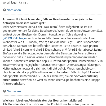
vorschlagen kannst.
Nach oben
An wen soll ich mich wenden, falls es Beschwerden oder juristische
Anfragen zu diesem Forum gibt?
Jeder Administrator, der auf der „Das Team“-Seite aufgeführt ist, ist ein
geeigneter Kontakt für deine Beschwerde. Wenn du so keine Antwort erhältst,
solltest du den Besitzer der Domain kontaktieren (führe dazu eine
„WHOIS“-Abfrage
durch) oder — falls diese Seite bei einem kostenlosen
Webhoster wie z. B. Yahoo!, free.fr, funpic.de usw. liegt — den Support oder
den Abuse-Kontakt des betreffenden Dienstes. Bitte beachte, dass phpBB
Limited (phpBB.com) und phpBB Deutschland e. V. (phpBB.de)
absolut keinen
Einfluss
auf die Benutzung oder den oder die Benutzer der Forensoftware
haben und dafür in keiner Weise zur Verantwortung herangezogen werden
können. Kontaktiere daher nie phpBB Limited oder phpBB Deutschland e. V. in
Zusammenhang mit jeglichen juristischen Fragen (Unterlassungserklärungen,
Haftungsfragen usw.), die
sich nicht direkt
auf die Websiten phpbb.com,
phpbb.de oder die phpBB-Software selbst beziehen. Falls du phpBB Limited
oder phpBB Deutschland e. V. E-Mails schreibst, die die
Softwarenutzung
durch Dritte
betreffen, so wirst du, wenn überhaupt, höchstens eine knappe
Antwort erhalten.
Nach oben
Wie kann ich einen Administrator des Boards kontaktieren?
Alle Benutzer des Boards können das Kontaktformular nutzen, wenn die