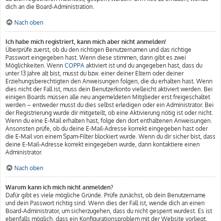
dich an die Board-Administration.
Nach oben
Ich habe mich registriert, kann mich aber nicht anmelden!
Überprüfe zuerst, ob du den richtigen Benutzernamen und das richtige
Passwort eingegeben hast. Wenn diese stimmen, dann gibt es zwei
Möglichkeiten. Wenn
COPPA
aktiviert ist und du angegeben hast, dass du
unter 13 Jahre alt bist, musst du bzw. einer deiner Eltern oder deiner
Erziehungsberechtigten den Anweisungen folgen, die du erhalten hast. Wenn
dies nicht der Fall ist, muss dein Benutzerkonto vielleicht aktiviert werden. Bei
einigen Boards müssen alle neu angemeldeten Mitglieder erst freigeschaltet
werden – entweder musst du dies selbst erledigen oder ein Administrator. Bei
der Registrierung wurde dir mitgeteilt, ob eine Aktivierung nötig ist oder nicht.
Wenn du eine E-Mail erhalten hast, folge den dort enthaltenen Anweisungen.
Ansonsten prüfe, ob du deine E-Mail-Adresse korrekt eingegeben hast oder
die E-Mail von einem Spam-Filter blockiert wurde. Wenn du dir sicher bist, dass
deine E-Mail-Adresse korrekt eingegeben wurde, dann kontaktiere einen
Administrator.
Nach oben
Warum kann ich mich nicht anmelden?
Dafür gibt es viele mögliche Gründe. Prüfe zunächst, ob dein Benutzername
und dein Passwort richtig sind. Wenn dies der Fall ist, wende dich an einen
Board-Administrator, um sicherzugehen, dass du nicht gesperrt wurdest. Es ist
ebenfalls möglich, dass ein Konfigurationsproblem mit der Website vorliegt,