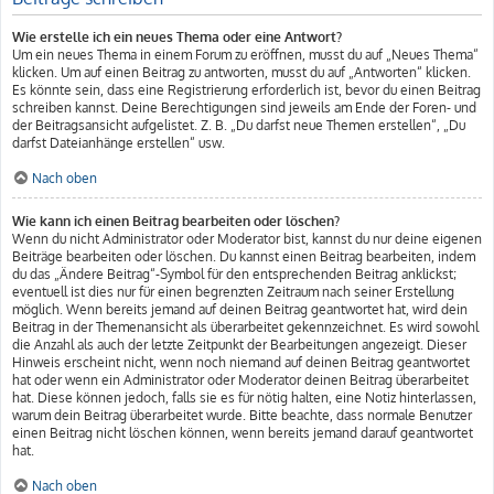
Wie erstelle ich ein neues Thema oder eine Antwort?
Um ein neues Thema in einem Forum zu eröffnen, musst du auf „Neues Thema“
klicken. Um auf einen Beitrag zu antworten, musst du auf „Antworten“ klicken.
Es könnte sein, dass eine Registrierung erforderlich ist, bevor du einen Beitrag
schreiben kannst. Deine Berechtigungen sind jeweils am Ende der Foren- und
der Beitragsansicht aufgelistet. Z. B. „Du darfst neue Themen erstellen“, „Du
darfst Dateianhänge erstellen“ usw.
Nach oben
Wie kann ich einen Beitrag bearbeiten oder löschen?
Wenn du nicht Administrator oder Moderator bist, kannst du nur deine eigenen
Beiträge bearbeiten oder löschen. Du kannst einen Beitrag bearbeiten, indem
du das „Ändere Beitrag“-Symbol für den entsprechenden Beitrag anklickst;
eventuell ist dies nur für einen begrenzten Zeitraum nach seiner Erstellung
möglich. Wenn bereits jemand auf deinen Beitrag geantwortet hat, wird dein
Beitrag in der Themenansicht als überarbeitet gekennzeichnet. Es wird sowohl
die Anzahl als auch der letzte Zeitpunkt der Bearbeitungen angezeigt. Dieser
Hinweis erscheint nicht, wenn noch niemand auf deinen Beitrag geantwortet
hat oder wenn ein Administrator oder Moderator deinen Beitrag überarbeitet
hat. Diese können jedoch, falls sie es für nötig halten, eine Notiz hinterlassen,
warum dein Beitrag überarbeitet wurde. Bitte beachte, dass normale Benutzer
einen Beitrag nicht löschen können, wenn bereits jemand darauf geantwortet
hat.
Nach oben