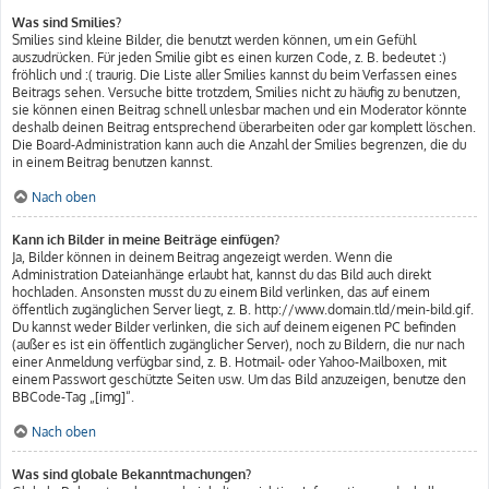
Was sind Smilies?
Smilies sind kleine Bilder, die benutzt werden können, um ein Gefühl
auszudrücken. Für jeden Smilie gibt es einen kurzen Code, z. B. bedeutet :)
fröhlich und :( traurig. Die Liste aller Smilies kannst du beim Verfassen eines
Beitrags sehen. Versuche bitte trotzdem, Smilies nicht zu häufig zu benutzen,
sie können einen Beitrag schnell unlesbar machen und ein Moderator könnte
deshalb deinen Beitrag entsprechend überarbeiten oder gar komplett löschen.
Die Board-Administration kann auch die Anzahl der Smilies begrenzen, die du
in einem Beitrag benutzen kannst.
Nach oben
Kann ich Bilder in meine Beiträge einfügen?
Ja, Bilder können in deinem Beitrag angezeigt werden. Wenn die
Administration Dateianhänge erlaubt hat, kannst du das Bild auch direkt
hochladen. Ansonsten musst du zu einem Bild verlinken, das auf einem
öffentlich zugänglichen Server liegt, z. B. http://www.domain.tld/mein-bild.gif.
Du kannst weder Bilder verlinken, die sich auf deinem eigenen PC befinden
(außer es ist ein öffentlich zugänglicher Server), noch zu Bildern, die nur nach
einer Anmeldung verfügbar sind, z. B. Hotmail- oder Yahoo-Mailboxen, mit
einem Passwort geschützte Seiten usw. Um das Bild anzuzeigen, benutze den
BBCode-Tag „[img]“.
Nach oben
Was sind globale Bekanntmachungen?