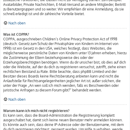
Avatarbilder, Private Nachrichten, E-Mail-Versand an andere Mitglieder, Beitritt
zu Benutzergruppen und so weiter. Wir empfehlen dir eine Anmeldung, da sie
schnell erledigt ist und dir zahlreiche Vorteile bietet.
Nach oben
Was ist COPPA?
COPPA, ausgeschrieben Children’s Online Privacy Protection Act of 1998
(deutsch: Gesetz zum Schutz der Privatsphäre von Kindern im Internet von
1998) ist ein Gesetz in den USA, welches festlegt, dass Websites, die
möglicherweise persönliche Daten von Kindern unter 13 Jahren erheben, hierzu
die Zustimmung der Eltern beziehungsweise des oder der
Erziehungsberechtigten benötigen. Wenn du dir unsicher bist, ob dies auf dich
oder die Website, auf der du dich zu registrieren versuchst, zutrifft, ziehe einen
rechtlichen Beistand zu Rate. Bitte beachte, dass phpBB Limited und der
Besitzer dieses Boards keine Rechtsberatung anbieten kann und nicht die
Anlaufstelle für Rechtsangelegenheiten jeglicher Art ist; außer solchen, die
unter der Frage „An wen soll ich mich wenden, falls es Beschwerden oder
juristische Anfragen zu diesem Forum gibt?“ behandelt werden.
Nach oben
Warum kann ich mich nicht registrieren?
Es kann sein, dass die Board-Administration die Registrierung komplett
ausgeschaltet hat, damit sich keine neuen Benutzer mehr anmelden können.
Es könnte auch sein, dass deine IP-Adresse oder der Benutzername, mit dem
du dich registrieren möchtest, gesperrt wurden. Um Hilfe zu erhalten, wende