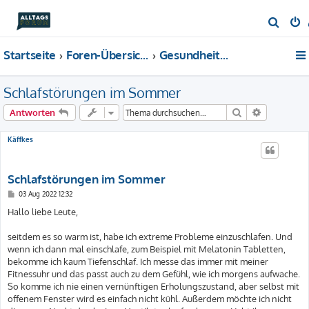
S
u
Startseite
Foren-Übersicht
Gesundheit & Beauty
c
h
Schlafstörungen im Sommer
e
Suche
Erweiterte
Antworten
Käffkes
Schlafstörungen im Sommer
B
03 Aug 2022 12:32
e
i
Hallo liebe Leute,
t
r
a
seitdem es so warm ist, habe ich extreme Probleme einzuschlafen. Und
g
wenn ich dann mal einschlafe, zum Beispiel mit Melatonin Tabletten,
bekomme ich kaum Tiefenschlaf. Ich messe das immer mit meiner
Fitnessuhr und das passt auch zu dem Gefühl, wie ich morgens aufwache.
So komme ich nie einen vernünftigen Erholungszustand, aber selbst mit
offenem Fenster wird es einfach nicht kühl. Außerdem möchte ich nicht