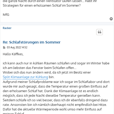
die ganze Nacht durch einen Ventilator laufen lassen... Habt ihr
Strategien für einen erholsamen Schlaf im Sommer?
MfG
Racker
Re: Schlafstörungen im Sommer
B
03 Aug 2022 14:52
e
i
Hallo Käffkes,
t
r
a
ich kann auch nur in kühlen Räumen schlafen und sogar im Winter habe
g
ich am liebsten das Fenster beim Schlafen offen...
Wobei sich das nun ändern wird, da ich jetzt im Besitz einer
Split Klimaanlage zur Kühlung
bin.
Aufgrund meiner Schlafprobleme war ich sogar im Schlaflabor und dort
wurde mir auch gesagt, dass die Temperatur einen großen Einfluss auf
den erholsamen Schlaf hat. Dank der Klimaanlage ist es endlich
möglich, dass ich jede Nacht dieselbe Temperatur genießen kann.
Seitdem schlafe ich so viel besser, dass ich dir ebenfalls dringend dazu
rate. Ansonsten bin ich nämlich überhaupt nicht empfindlich bei Hitze.
Dafür hat die aktuelle Wärmeperiode wohl umso mehr Einfluss auf
meinen Schlaf...