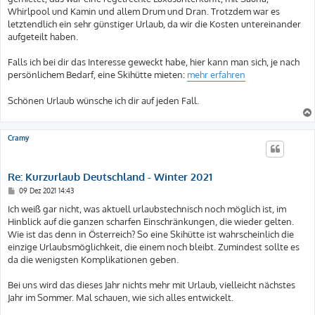
Whirlpool und Kamin und allem Drum und Dran. Trotzdem war es
letztendlich ein sehr günstiger Urlaub, da wir die Kosten untereinander
aufgeteilt haben.
Falls ich bei dir das Interesse geweckt habe, hier kann man sich, je nach
persönlichem Bedarf, eine Skihütte mieten:
mehr erfahren
Schönen Urlaub wünsche ich dir auf jeden Fall.
Cramy
Re: Kurzurlaub Deutschland - Winter 2021
B
09 Dez 2021 14:43
e
i
Ich weiß gar nicht, was aktuell urlaubstechnisch noch möglich ist, im
t
Hinblick auf die ganzen scharfen Einschränkungen, die wieder gelten.
r
a
Wie ist das denn in Österreich? So eine Skihütte ist wahrscheinlich die
g
einzige Urlaubsmöglichkeit, die einem noch bleibt. Zumindest sollte es
da die wenigsten Komplikationen geben.
Bei uns wird das dieses Jahr nichts mehr mit Urlaub, vielleicht nächstes
Jahr im Sommer. Mal schauen, wie sich alles entwickelt.