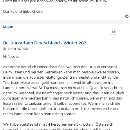
Fahrt ihr dieses Jahr noch weg, oder wart ihr schon im Urlaub?
Danke und liebe Grüße
Mugan
Re: Kurzurlaub Deutschland - Winter 2021
B
01 Okt 2021 13:12
e
i
Hi Nicole,
t
r
a
es kommt natürlich immer darauf an, wo man den Urlaub verbringt.
g
Beim Essen und bei den Getränken kann man beispielsweise sparen,
indem man die Touristen-Ballungs-Zentren meidet und nicht auf der
Touristen Meile essen geht, sondern ein, zwei Straßen weiter ins
Landesinnere vorstößt. Da muss man nicht auf die Qualität verzichten,
ganz im Gegenteil, die ist oft sogar noch besser und das Essen deutlich
günstiger. Am meisten kann man natürlich sparen, wenn man sich das
Essen in der Urlaubsunterkunft selber zubereitet. Wenn man sich die
Kosten für die Unterkunft im Urlaub dann noch mit mehreren Leuten
teilen kann, dann kann man richtig sparen.
Wir haben letztes Jahr mit 4 Personen eine Skihütte in Österreich
gemietet, das war eine regelrechte Luxusunterkunft, mit Sauna,