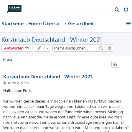
S
u
Startseite
Foren-Übersicht
Gesundheit & Beauty
c
h
Kurzurlaub Deutschland - Winter 2021
e
Suche
Erweiterte
Antworten
Nicole
Kurzurlaub Deutschland - Winter 2021
B
01 Okt 2021 12:10
e
i
Hallo liebe Foris,
t
r
a
wir würden gerne dieses Jahr noch einen kleinen Kurzurlaub machen
g
wollen, einfach ein paar Tage wegfahren. Leider scheinen wir da nicht
die einzigen zu sein und wegen der Pandemie haben meiner Meinung
nach, alle Anbieter die Preise erhöht. Habt ihr eine gute Idee, wo man
noch relativ preiswert ein paar schöne Urlaubstage verbringen kann?!
Wo kann man sparen und wo sollte man eurer Meinung nach hinfahren?