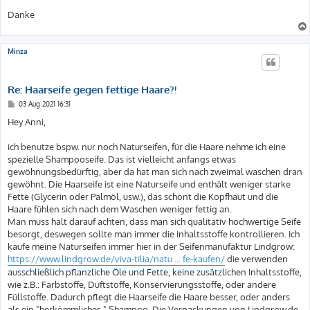
Danke
Minza
Re: Haarseife gegen fettige Haare?!
B
03 Aug 2021 16:31
e
i
Hey Anni,
t
r
a
ich benutze bspw. nur noch Naturseifen, für die Haare nehme ich eine
g
spezielle Shampooseife. Das ist vielleicht anfangs etwas
gewöhnungsbedürftig, aber da hat man sich nach zweimal waschen dran
gewöhnt. Die Haarseife ist eine Naturseife und enthält weniger starke
Fette (Glycerin oder Palmöl, usw.), das schont die Kopfhaut und die
Haare fühlen sich nach dem Waschen weniger fettig an.
Man muss halt darauf achten, dass man sich qualitativ hochwertige Seife
besorgt, deswegen sollte man immer die Inhaltsstoffe kontrollieren. Ich
kaufe meine Naturseifen immer hier in der Seifenmanufaktur Lindgrow:
https://www.lindgrow.de/viva-tilia/natu ... fe-kaufen/
die verwenden
ausschließlich pflanzliche Öle und Fette, keine zusätzlichen Inhaltsstoffe,
wie z.B.: Farbstoffe, Duftstoffe, Konservierungsstoffe, oder andere
Füllstoffe. Dadurch pflegt die Haarseife die Haare besser, oder anders
als ein "herkömmliches " Shampoo. Die Verpackungen von Lindgrow.de