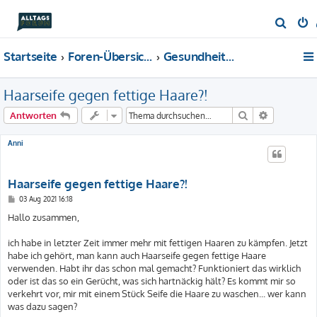
S
u
Startseite
Foren-Übersicht
Gesundheit & Beauty
c
h
Haarseife gegen fettige Haare?!
e
Suche
Erweiterte
Antworten
Anni
Haarseife gegen fettige Haare?!
B
03 Aug 2021 16:18
e
i
Hallo zusammen,
t
r
a
ich habe in letzter Zeit immer mehr mit fettigen Haaren zu kämpfen. Jetzt
g
habe ich gehört, man kann auch Haarseife gegen fettige Haare
verwenden. Habt ihr das schon mal gemacht? Funktioniert das wirklich
oder ist das so ein Gerücht, was sich hartnäckig hält? Es kommt mir so
verkehrt vor, mir mit einem Stück Seife die Haare zu waschen... wer kann
was dazu sagen?