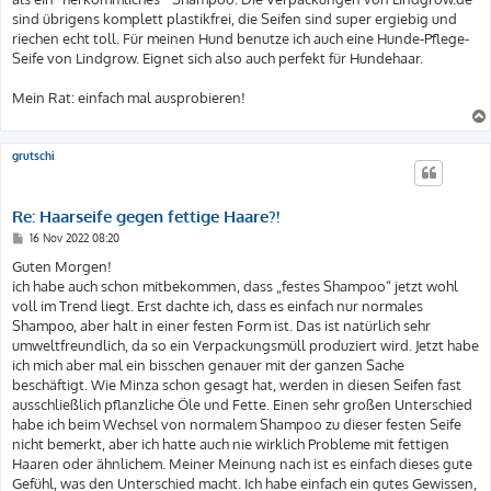
sind übrigens komplett plastikfrei, die Seifen sind super ergiebig und
riechen echt toll. Für meinen Hund benutze ich auch eine Hunde-Pflege-
Seife von Lindgrow. Eignet sich also auch perfekt für Hundehaar.
Mein Rat: einfach mal ausprobieren!
grutschi
Re: Haarseife gegen fettige Haare?!
B
16 Nov 2022 08:20
e
i
Guten Morgen!
t
ich habe auch schon mitbekommen, dass „festes Shampoo“ jetzt wohl
r
a
voll im Trend liegt. Erst dachte ich, dass es einfach nur normales
g
Shampoo, aber halt in einer festen Form ist. Das ist natürlich sehr
umweltfreundlich, da so ein Verpackungsmüll produziert wird. Jetzt habe
ich mich aber mal ein bisschen genauer mit der ganzen Sache
beschäftigt. Wie Minza schon gesagt hat, werden in diesen Seifen fast
ausschließlich pflanzliche Öle und Fette. Einen sehr großen Unterschied
habe ich beim Wechsel von normalem Shampoo zu dieser festen Seife
nicht bemerkt, aber ich hatte auch nie wirklich Probleme mit fettigen
Haaren oder ähnlichem. Meiner Meinung nach ist es einfach dieses gute
Gefühl, was den Unterschied macht. Ich habe einfach ein gutes Gewissen,