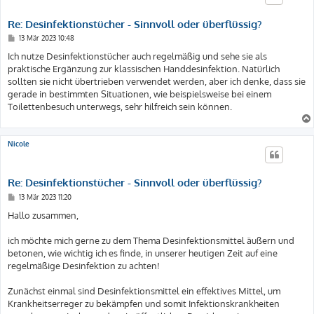
Re: Desinfektionstücher - Sinnvoll oder überflüssig?
B
13 Mär 2023 10:48
e
i
Ich nutze Desinfektionstücher auch regelmäßig und sehe sie als
t
praktische Ergänzung zur klassischen Handdesinfektion. Natürlich
r
a
sollten sie nicht übertrieben verwendet werden, aber ich denke, dass sie
g
gerade in bestimmten Situationen, wie beispielsweise bei einem
Toilettenbesuch unterwegs, sehr hilfreich sein können.
Nicole
Re: Desinfektionstücher - Sinnvoll oder überflüssig?
B
13 Mär 2023 11:20
e
i
Hallo zusammen,
t
r
a
ich möchte mich gerne zu dem Thema Desinfektionsmittel äußern und
g
betonen, wie wichtig ich es finde, in unserer heutigen Zeit auf eine
regelmäßige Desinfektion zu achten!
Zunächst einmal sind Desinfektionsmittel ein effektives Mittel, um
Krankheitserreger zu bekämpfen und somit Infektionskrankheiten