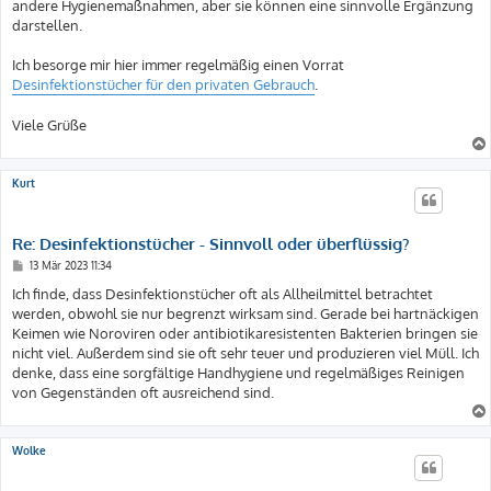
andere Hygienemaßnahmen, aber sie können eine sinnvolle Ergänzung
darstellen.
Ich besorge mir hier immer regelmäßig einen Vorrat
Desinfektionstücher für den privaten Gebrauch
.
Viele Grüße
Kurt
Re: Desinfektionstücher - Sinnvoll oder überflüssig?
B
13 Mär 2023 11:34
e
i
Ich finde, dass Desinfektionstücher oft als Allheilmittel betrachtet
t
werden, obwohl sie nur begrenzt wirksam sind. Gerade bei hartnäckigen
r
a
Keimen wie Noroviren oder antibiotikaresistenten Bakterien bringen sie
g
nicht viel. Außerdem sind sie oft sehr teuer und produzieren viel Müll. Ich
denke, dass eine sorgfältige Handhygiene und regelmäßiges Reinigen
von Gegenständen oft ausreichend sind.
Wolke