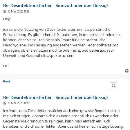
Re: Desinfektionstücher - Sinnvoll oder überflüssig?
B
13 Mär 2023 11:38
e
i
Hey,
t
r
a
ich sehe die Nutzung von Desinfektionstüchern als persönliche
g
Entscheidung. Es gibt sicherlich Situationen, in denen sie hilfreich sein
können, aber sie sollten nicht als Ersatz für eine ordentliche
Handhygiene und Reinigung angesehen werden. Jeder sollte selbst
abwägen, ob er sie nutzen möchte oder nicht, und dabei auch auf
Umwelt- und Gesundheitsaspekte achten.
HG
René
Re: Desinfektionstücher - Sinnvoll oder überflüssig?
B
13 Mär 2023 11:39
e
i
Ich finde, dass Desinfektionstücher auch eine gewisse Bequemlichkeit
t
mit sich bringen. Anstatt sich die Hände ordentlich zu waschen oder
r
a
Gegenstände gründlich zu reinigen, kann man einfach ein Tuch
g
benutzen und sich sicher fühlen. Aber das ist keine nachhaltige Lösung.