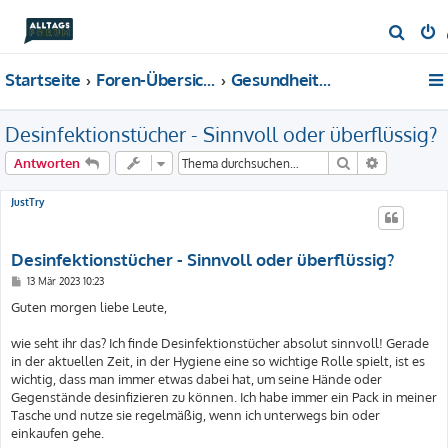
S
u
Startseite
Foren-Übersicht
Gesundheit & Beauty
c
h
Desinfektionstücher - Sinnvoll oder überflüssig?
e
Suche
Erweiterte
Antworten
JustTry
Desinfektionstücher - Sinnvoll oder überflüssig?
B
13 Mär 2023 10:23
e
i
Guten morgen liebe Leute,
t
r
a
wie seht ihr das? Ich finde Desinfektionstücher absolut sinnvoll! Gerade
g
in der aktuellen Zeit, in der Hygiene eine so wichtige Rolle spielt, ist es
wichtig, dass man immer etwas dabei hat, um seine Hände oder
Gegenstände desinfizieren zu können. Ich habe immer ein Pack in meiner
Tasche und nutze sie regelmäßig, wenn ich unterwegs bin oder
einkaufen gehe.