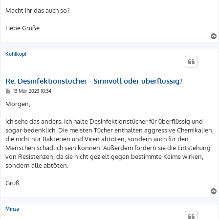
Macht ihr das auch so?
Liebe Grüße
Kohlkopf
Re: Desinfektionstücher - Sinnvoll oder überflüssig?
B
13 Mär 2023 10:34
e
i
Morgen,
t
r
a
ich sehe das anders. Ich halte Desinfektionstücher für überflüssig und
g
sogar bedenklich. Die meisten Tücher enthalten aggressive Chemikalien,
die nicht nur Bakterien und Viren abtöten, sondern auch für den
Menschen schädlich sein können. Außerdem fördern sie die Entstehung
von Resistenzen, da sie nicht gezielt gegen bestimmte Keime wirken,
sondern alle abtöten.
Gruß
Minza