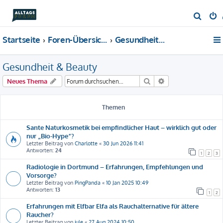
S
u
Startseite
Foren-Übersicht
Gesundheit & Beauty
c
h
Gesundheit & Beauty
e
Suche
Erweiterte Suche
Neues Thema
Themen
Sante Naturkosmetik bei empfindlicher Haut – wirklich gut oder
nur „Bio-Hype“?
Letzter Beitrag von
Charlotte
«
30 Jun 2026 11:41
Antworten:
24
1
2
3
Radiologie in Dortmund – Erfahrungen, Empfehlungen und
Vorsorge?
Letzter Beitrag von
PingPanda
«
10 Jan 2025 10:49
Antworten:
13
1
2
Erfahrungen mit Elfbar Elfa als Rauchalternative für ältere
Raucher?
Letzter Beitrag von
jule
«
27 Aug 2024 10:50