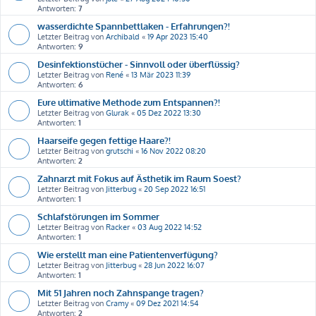
Antworten:
7
wasserdichte Spannbettlaken - Erfahrungen?!
Letzter Beitrag von
Archibald
«
19 Apr 2023 15:40
Antworten:
9
Desinfektionstücher - Sinnvoll oder überflüssig?
Letzter Beitrag von
René
«
13 Mär 2023 11:39
Antworten:
6
Eure ultimative Methode zum Entspannen?!
Letzter Beitrag von
Glurak
«
05 Dez 2022 13:30
Antworten:
1
Haarseife gegen fettige Haare?!
Letzter Beitrag von
grutschi
«
16 Nov 2022 08:20
Antworten:
2
Zahnarzt mit Fokus auf Ästhetik im Raum Soest?
Letzter Beitrag von
Jitterbug
«
20 Sep 2022 16:51
Antworten:
1
Schlafstörungen im Sommer
Letzter Beitrag von
Racker
«
03 Aug 2022 14:52
Antworten:
1
Wie erstellt man eine Patientenverfügung?
Letzter Beitrag von
Jitterbug
«
28 Jun 2022 16:07
Antworten:
1
Mit 51 Jahren noch Zahnspange tragen?
Letzter Beitrag von
Cramy
«
09 Dez 2021 14:54
Antworten:
2