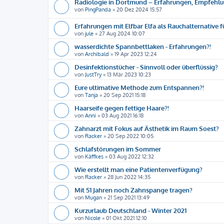
Radiologie in Dortmund – Erfahrungen, Empfehl
von
PingPanda
»
20 Dez 2024 15:57
Erfahrungen mit Elfbar Elfa als Rauchalternative f
von
jule
»
27 Aug 2024 10:07
wasserdichte Spannbettlaken - Erfahrungen?!
von
Archibald
»
19 Apr 2023 12:24
Desinfektionstücher - Sinnvoll oder überflüssig?
von
JustTry
»
13 Mär 2023 10:23
Eure ultimative Methode zum Entspannen?!
von
Tanja
»
20 Sep 2021 15:18
Haarseife gegen fettige Haare?!
von
Anni
»
03 Aug 2021 16:18
Zahnarzt mit Fokus auf Ästhetik im Raum Soest?
von
Racker
»
20 Sep 2022 10:05
Schlafstörungen im Sommer
von
Käffkes
»
03 Aug 2022 12:32
Wie erstellt man eine Patientenverfügung?
von
Racker
»
28 Jun 2022 14:35
Mit 51 Jahren noch Zahnspange tragen?
von
Mugan
»
21 Sep 2021 13:49
Kurzurlaub Deutschland - Winter 2021
von
Nicole
»
01 Okt 2021 12:10