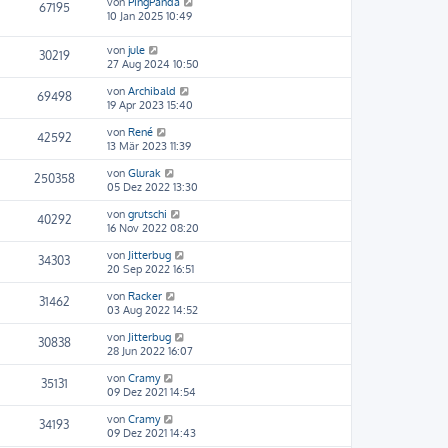
von
PingPanda
67195
10 Jan 2025 10:49
von
jule
30219
27 Aug 2024 10:50
von
Archibald
69498
19 Apr 2023 15:40
von
René
42592
13 Mär 2023 11:39
von
Glurak
250358
05 Dez 2022 13:30
von
grutschi
40292
16 Nov 2022 08:20
von
Jitterbug
34303
20 Sep 2022 16:51
von
Racker
31462
03 Aug 2022 14:52
von
Jitterbug
30838
28 Jun 2022 16:07
von
Cramy
35131
09 Dez 2021 14:54
von
Cramy
34193
09 Dez 2021 14:43