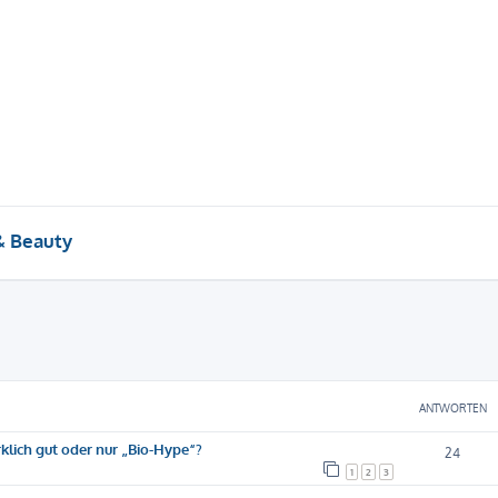
& Beauty
eiterte Suche
ANTWORTEN
klich gut oder nur „Bio-Hype“?
24
1
2
3