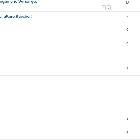
ungen und Vorsorge?
13
1
2
ür ältere Raucher?
7
9
6
1
2
1
1
1
2
2