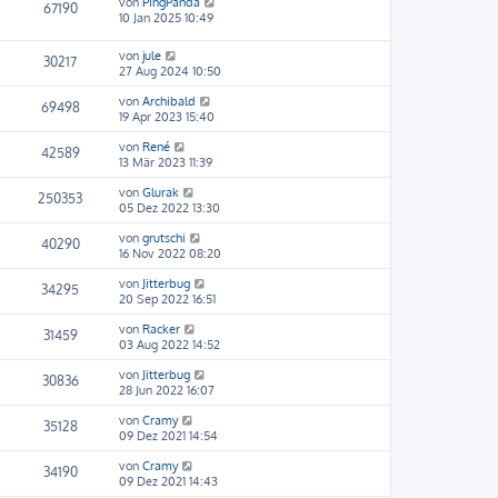
von
PingPanda
67190
10 Jan 2025 10:49
von
jule
30217
27 Aug 2024 10:50
von
Archibald
69498
19 Apr 2023 15:40
von
René
42589
13 Mär 2023 11:39
von
Glurak
250353
05 Dez 2022 13:30
von
grutschi
40290
16 Nov 2022 08:20
von
Jitterbug
34295
20 Sep 2022 16:51
von
Racker
31459
03 Aug 2022 14:52
von
Jitterbug
30836
28 Jun 2022 16:07
von
Cramy
35128
09 Dez 2021 14:54
von
Cramy
34190
09 Dez 2021 14:43