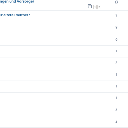
ungen und Vorsorge?
13
1
2
ür ältere Raucher?
7
9
6
1
2
1
1
1
2
2