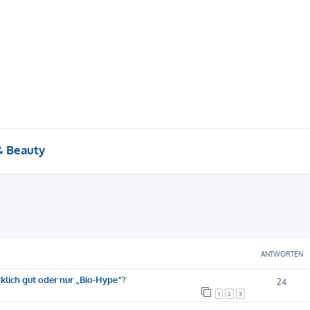
& Beauty
eiterte Suche
ANTWORTEN
klich gut oder nur „Bio-Hype“?
24
1
2
3