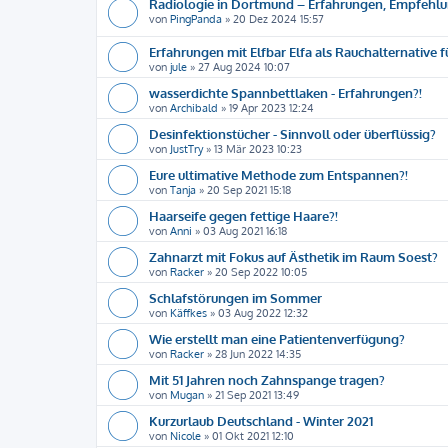
Radiologie in Dortmund – Erfahrungen, Empfehl
von
PingPanda
»
20 Dez 2024 15:57
Erfahrungen mit Elfbar Elfa als Rauchalternative f
von
jule
»
27 Aug 2024 10:07
wasserdichte Spannbettlaken - Erfahrungen?!
von
Archibald
»
19 Apr 2023 12:24
Desinfektionstücher - Sinnvoll oder überflüssig?
von
JustTry
»
13 Mär 2023 10:23
Eure ultimative Methode zum Entspannen?!
von
Tanja
»
20 Sep 2021 15:18
Haarseife gegen fettige Haare?!
von
Anni
»
03 Aug 2021 16:18
Zahnarzt mit Fokus auf Ästhetik im Raum Soest?
von
Racker
»
20 Sep 2022 10:05
Schlafstörungen im Sommer
von
Käffkes
»
03 Aug 2022 12:32
Wie erstellt man eine Patientenverfügung?
von
Racker
»
28 Jun 2022 14:35
Mit 51 Jahren noch Zahnspange tragen?
von
Mugan
»
21 Sep 2021 13:49
Kurzurlaub Deutschland - Winter 2021
von
Nicole
»
01 Okt 2021 12:10