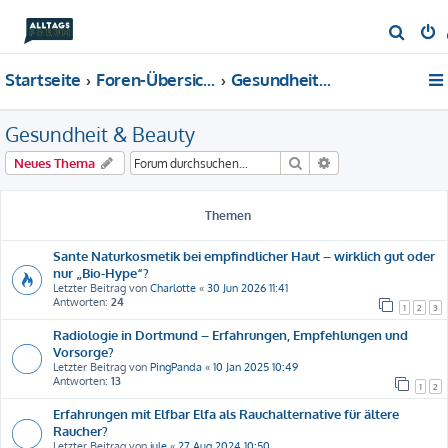
S
u
Startseite
Foren-Übersicht
Gesundheit & Beauty
c
h
Gesundheit & Beauty
e
Suche
Erweiterte Suche
Neues Thema
Themen
Sante Naturkosmetik bei empfindlicher Haut – wirklich gut oder
nur „Bio-Hype“?
Letzter Beitrag von
Charlotte
«
30 Jun 2026 11:41
Antworten:
24
1
2
3
Radiologie in Dortmund – Erfahrungen, Empfehlungen und
Vorsorge?
Letzter Beitrag von
PingPanda
«
10 Jan 2025 10:49
Antworten:
13
1
2
Erfahrungen mit Elfbar Elfa als Rauchalternative für ältere
Raucher?
Letzter Beitrag von
jule
«
27 Aug 2024 10:50