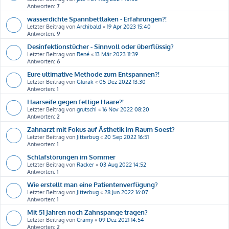
Antworten:
7
wasserdichte Spannbettlaken - Erfahrungen?!
Letzter Beitrag von
Archibald
«
19 Apr 2023 15:40
Antworten:
9
Desinfektionstücher - Sinnvoll oder überflüssig?
Letzter Beitrag von
René
«
13 Mär 2023 11:39
Antworten:
6
Eure ultimative Methode zum Entspannen?!
Letzter Beitrag von
Glurak
«
05 Dez 2022 13:30
Antworten:
1
Haarseife gegen fettige Haare?!
Letzter Beitrag von
grutschi
«
16 Nov 2022 08:20
Antworten:
2
Zahnarzt mit Fokus auf Ästhetik im Raum Soest?
Letzter Beitrag von
Jitterbug
«
20 Sep 2022 16:51
Antworten:
1
Schlafstörungen im Sommer
Letzter Beitrag von
Racker
«
03 Aug 2022 14:52
Antworten:
1
Wie erstellt man eine Patientenverfügung?
Letzter Beitrag von
Jitterbug
«
28 Jun 2022 16:07
Antworten:
1
Mit 51 Jahren noch Zahnspange tragen?
Letzter Beitrag von
Cramy
«
09 Dez 2021 14:54
Antworten:
2