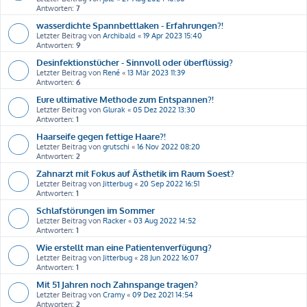
Antworten:
7
wasserdichte Spannbettlaken - Erfahrungen?!
Letzter Beitrag von
Archibald
«
19 Apr 2023 15:40
Antworten:
9
Desinfektionstücher - Sinnvoll oder überflüssig?
Letzter Beitrag von
René
«
13 Mär 2023 11:39
Antworten:
6
Eure ultimative Methode zum Entspannen?!
Letzter Beitrag von
Glurak
«
05 Dez 2022 13:30
Antworten:
1
Haarseife gegen fettige Haare?!
Letzter Beitrag von
grutschi
«
16 Nov 2022 08:20
Antworten:
2
Zahnarzt mit Fokus auf Ästhetik im Raum Soest?
Letzter Beitrag von
Jitterbug
«
20 Sep 2022 16:51
Antworten:
1
Schlafstörungen im Sommer
Letzter Beitrag von
Racker
«
03 Aug 2022 14:52
Antworten:
1
Wie erstellt man eine Patientenverfügung?
Letzter Beitrag von
Jitterbug
«
28 Jun 2022 16:07
Antworten:
1
Mit 51 Jahren noch Zahnspange tragen?
Letzter Beitrag von
Cramy
«
09 Dez 2021 14:54
Antworten:
2