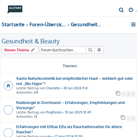
S
u
Startseite
Foren-Übersicht
Gesundheit & Beauty
c
h
Gesundheit & Beauty
e
Suche
Erweiterte Suche
Neues Thema
Themen
Sante Naturkosmetik bei empfindlicher Haut – wirklich gut oder
nur „Bio-Hype“?
Letzter Beitrag von
Charlotte
«
30 Jun 2026 11:41
Antworten:
24
1
2
3
Radiologie in Dortmund – Erfahrungen, Empfehlungen und
Vorsorge?
Letzter Beitrag von
PingPanda
«
10 Jan 2025 10:49
Antworten:
13
1
2
Erfahrungen mit Elfbar Elfa als Rauchalternative für ältere
Raucher?
Letzter Beitrag von
jule
«
27 Aug 2024 10:50