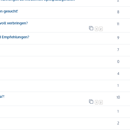
2
n gesucht!
8
voll verbringen?
11
1
2
nd Empfehlungen?
9
7
0
4
1
a?!
10
1
2
1
2