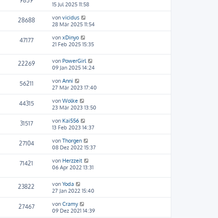
9859
15 Jul 2025 11:58
von
vicidus
28688
28 Mär 2025 11:54
von
xDinyo
47177
21 Feb 2025 15:35
von
PowerGirl
22269
09 Jan 2025 14:24
von
Anni
56211
27 Mär 2023 17:40
von
Wolke
44315
23 Mär 2023 13:50
von
Kai556
31517
13 Feb 2023 14:37
von
Thorgen
27104
08 Dez 2022 15:37
von
Herzzeit
71421
06 Apr 2022 13:31
von
Yoda
23822
27 Jan 2022 15:40
von
Cramy
27467
09 Dez 2021 14:39