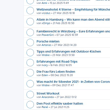
von
Anni
»
15 Jul 2025 11:49
Wellnesshotel 4 Sterne – Empfehlung für Münche
von
vicidus
»
27 Mär 2025 10:18
Allein in Hamburg – Wo kann man den Abend stil
von
xDinyo
»
21 Feb 2025 10:50
Familienrecht in Würzburg – Eure Erfahrungen u
von
PowerGirl
»
07 Jan 2025 10:59
Porsche mieten
von
Artorias
»
27 Mär 2023 14:20
Tipps und Erfahrungen mit Outdoor-Küchen
von
Wolke
»
23 Mär 2023 13:50
Erfahrungen mit Road-Trips
von
Ivory
»
16 Feb 2022 16:05
Die Frau fürs Leben finden
von
Eden
»
08 Dez 2022 15:20
Was macht ihr Silvester 2021 - in Zeiten von Coron
von
Wolke
»
09 Dez 2021 17:47
Street Workout
von
Anaconda
»
27 Jan 2022 13:12
Den Pool effektiv sauber halten
von
René
»
27 Jul 2021 11:25