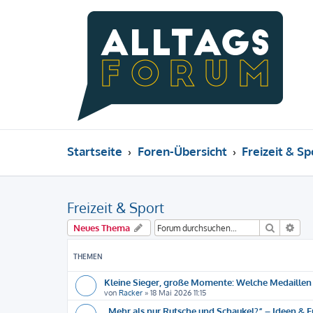
Startseite
Foren-Übersicht
Freizeit & Sp
Freizeit & Sport
Suche
Erw
Neues Thema
THEMEN
Kleine Sieger, große Momente: Welche Medaillen 
von
Racker
»
18 Mai 2026 11:15
„Mehr als nur Rutsche und Schaukel?“ – Ideen & 