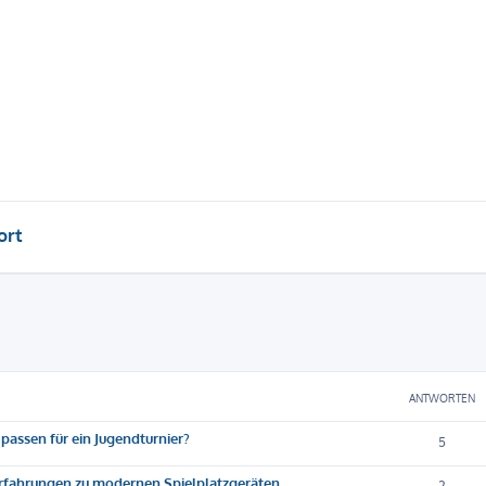
ort
eiterte Suche
ANTWORTEN
passen für ein Jugendturnier?
5
Erfahrungen zu modernen Spielplatzgeräten