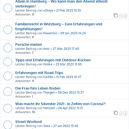
Allein in Hamburg – Wo kann man den Abend stilvoll
verbringen?
Letzter Beitrag von
xDinyo
«
21 Feb 2025 15:35
Antworten:
11
1
2
Familienrecht in Würzburg – Eure Erfahrungen und
Empfehlungen?
Letzter Beitrag von
PowerGirl
«
09 Jan 2025 14:24
Antworten:
9
Porsche mieten
Letzter Beitrag von
Anni
«
27 Mär 2023 17:40
Antworten:
7
Tipps und Erfahrungen mit Outdoor-Küchen
Letzter Beitrag von
Wolke
«
23 Mär 2023 13:50
Erfahrungen mit Road-Trips
Letzter Beitrag von
Kai556
«
13 Feb 2023 14:37
Antworten:
4
Die Frau fürs Leben finden
Letzter Beitrag von
Thorgen
«
08 Dez 2022 15:37
Antworten:
1
Was macht ihr Silvester 2021 - in Zeiten von Corona?!
Letzter Beitrag von
Herzzeit
«
06 Apr 2022 13:31
Antworten:
10
1
2
Street Workout
Letzter Beitrag von
Yoda
«
27 Jan 2022 15:40