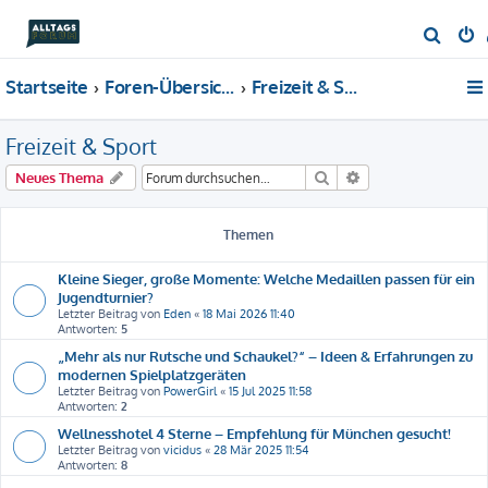
S
u
Startseite
Foren-Übersicht
Freizeit & Sport
c
h
Freizeit & Sport
e
Suche
Erweiterte Suche
Neues Thema
Themen
Kleine Sieger, große Momente: Welche Medaillen passen für ein
Jugendturnier?
Letzter Beitrag von
Eden
«
18 Mai 2026 11:40
Antworten:
5
„Mehr als nur Rutsche und Schaukel?“ – Ideen & Erfahrungen zu
modernen Spielplatzgeräten
Letzter Beitrag von
PowerGirl
«
15 Jul 2025 11:58
Antworten:
2
Wellnesshotel 4 Sterne – Empfehlung für München gesucht!
Letzter Beitrag von
vicidus
«
28 Mär 2025 11:54
Antworten:
8