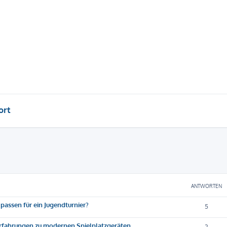
ort
eiterte Suche
ANTWORTEN
passen für ein Jugendturnier?
5
Erfahrungen zu modernen Spielplatzgeräten