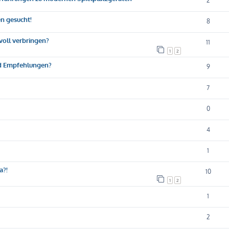
2
n gesucht!
8
voll verbringen?
11
1
2
nd Empfehlungen?
9
7
0
4
1
a?!
10
1
2
1
2