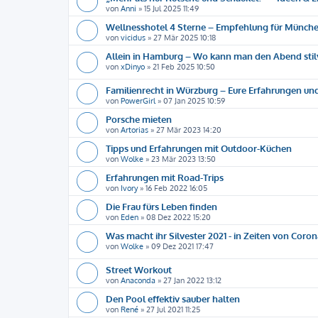
von
Anni
»
15 Jul 2025 11:49
Wellnesshotel 4 Sterne – Empfehlung für Münche
von
vicidus
»
27 Mär 2025 10:18
Allein in Hamburg – Wo kann man den Abend stil
von
xDinyo
»
21 Feb 2025 10:50
Familienrecht in Würzburg – Eure Erfahrungen u
von
PowerGirl
»
07 Jan 2025 10:59
Porsche mieten
von
Artorias
»
27 Mär 2023 14:20
Tipps und Erfahrungen mit Outdoor-Küchen
von
Wolke
»
23 Mär 2023 13:50
Erfahrungen mit Road-Trips
von
Ivory
»
16 Feb 2022 16:05
Die Frau fürs Leben finden
von
Eden
»
08 Dez 2022 15:20
Was macht ihr Silvester 2021 - in Zeiten von Coron
von
Wolke
»
09 Dez 2021 17:47
Street Workout
von
Anaconda
»
27 Jan 2022 13:12
Den Pool effektiv sauber halten
von
René
»
27 Jul 2021 11:25