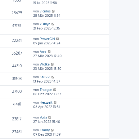
9855
15 Jul 2025 11:58
von
vicidus
28679
28 Mär 2025 11:54
von
xDinyo
47175
21 Feb 2025 15:35
von
PowerGirl
22261
09 Jan 2025 14:24
von
Anni
56207
27 Mär 2023 17:40
von
Wolke
44310
23 Mär 2023 13:50
von
Kai556
31508
13 Feb 2023 14:37
von
Thorgen
27100
08 Dez 2022 15:37
von
Herzzeit
71410
06 Apr 2022 13:31
von
Yoda
23817
27 Jan 2022 15:40
von
Cramy
27461
09 Dez 2021 14:39