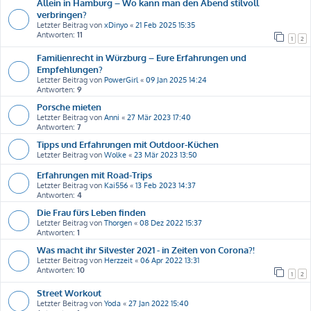
Allein in Hamburg – Wo kann man den Abend stilvoll
verbringen?
Letzter Beitrag von
xDinyo
«
21 Feb 2025 15:35
Antworten:
11
1
2
Familienrecht in Würzburg – Eure Erfahrungen und
Empfehlungen?
Letzter Beitrag von
PowerGirl
«
09 Jan 2025 14:24
Antworten:
9
Porsche mieten
Letzter Beitrag von
Anni
«
27 Mär 2023 17:40
Antworten:
7
Tipps und Erfahrungen mit Outdoor-Küchen
Letzter Beitrag von
Wolke
«
23 Mär 2023 13:50
Erfahrungen mit Road-Trips
Letzter Beitrag von
Kai556
«
13 Feb 2023 14:37
Antworten:
4
Die Frau fürs Leben finden
Letzter Beitrag von
Thorgen
«
08 Dez 2022 15:37
Antworten:
1
Was macht ihr Silvester 2021 - in Zeiten von Corona?!
Letzter Beitrag von
Herzzeit
«
06 Apr 2022 13:31
Antworten:
10
1
2
Street Workout
Letzter Beitrag von
Yoda
«
27 Jan 2022 15:40