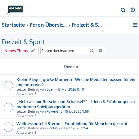
S
u
Startseite
Foren-Übersicht
Freizeit & Sport
c
h
Freizeit & Sport
e
Suche
Erweiterte Suche
Neues Thema
Themen
Kleine Sieger, große Momente: Welche Medaillen passen für ein
Jugendturnier?
Letzter Beitrag von
Eden
«
18 Mai 2026 11:40
Antworten:
5
„Mehr als nur Rutsche und Schaukel?“ – Ideen & Erfahrungen zu
modernen Spielplatzgeräten
Letzter Beitrag von
PowerGirl
«
15 Jul 2025 11:58
Antworten:
2
Wellnesshotel 4 Sterne – Empfehlung für München gesucht!
Letzter Beitrag von
vicidus
«
28 Mär 2025 11:54
Antworten:
8