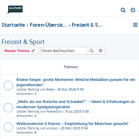
S
u
Startseite
Foren-Übersicht
Freizeit & Sport
c
h
Freizeit & Sport
e
Suche
Erweiterte Suche
Neues Thema
Themen
Kleine Sieger, große Momente: Welche Medaillen passen für ein
Jugendturnier?
Letzter Beitrag von
Eden
«
18 Mai 2026 11:40
Antworten:
5
„Mehr als nur Rutsche und Schaukel?“ – Ideen & Erfahrungen zu
modernen Spielplatzgeräten
Letzter Beitrag von
PowerGirl
«
15 Jul 2025 11:58
Antworten:
2
Wellnesshotel 4 Sterne – Empfehlung für München gesucht!
Letzter Beitrag von
vicidus
«
28 Mär 2025 11:54
Antworten:
8