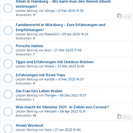
Allein in Hamburg – Wo kann man den Abend stilvoll
verbringen?
Letzter Beitrag von
xDinyo
«
21 Feb 2025 15:35
Antworten:
11
1
2
Familienrecht in Würzburg – Eure Erfahrungen und
Empfehlungen?
Letzter Beitrag von
PowerGirl
«
09 Jan 2025 14:24
Antworten:
9
Porsche mieten
Letzter Beitrag von
Anni
«
27 Mär 2023 17:40
Antworten:
7
Tipps und Erfahrungen mit Outdoor-Küchen
Letzter Beitrag von
Wolke
«
23 Mär 2023 13:50
Erfahrungen mit Road-Trips
Letzter Beitrag von
Kai556
«
13 Feb 2023 14:37
Antworten:
4
Die Frau fürs Leben finden
Letzter Beitrag von
Thorgen
«
08 Dez 2022 15:37
Antworten:
1
Was macht ihr Silvester 2021 - in Zeiten von Corona?!
Letzter Beitrag von
Herzzeit
«
06 Apr 2022 13:31
Antworten:
10
1
2
Street Workout
Letzter Beitrag von
Yoda
«
27 Jan 2022 15:40