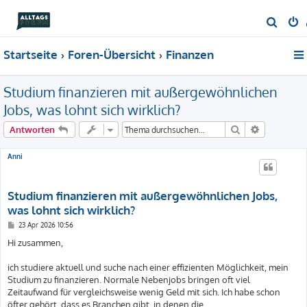
S
u
Startseite
Foren-Übersicht
Finanzen
c
h
Studium finanzieren mit außergewöhnlichen
e
Jobs, was lohnt sich wirklich?
Suche
Erweiterte
Antworten
Anni
Studium finanzieren mit außergewöhnlichen Jobs,
was lohnt sich wirklich?
B
23 Apr 2026 10:56
e
i
Hi zusammen,
t
r
a
ich studiere aktuell und suche nach einer effizienten Möglichkeit, mein
g
Studium zu finanzieren. Normale Nebenjobs bringen oft viel
Zeitaufwand für vergleichsweise wenig Geld mit sich. Ich habe schon
öfter gehört, dass es Branchen gibt, in denen die