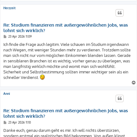
Herzzeit
Re: Studium finanzieren mit außergewöhnlichen Jobs, was
lohnt sich wirklich?
B
23 Apr 2026 11:09
e
i
Ich finde die Frage auch legitim. Viele schauen im Studium irgendwann
t
nach Wegen, mit weniger Stunden mehr zu verdienen. Trotzdem sollte
r
a
man sich nicht nur vom möglichen Einkommen blenden lassen. Gerade
g
in sensibleren Branchen ist es wichtig, vorher genau zu überlegen, was
man langfristig wirklich möchte und womit man sich wohlfühlt.
Sicherheit und Selbstbestimmung sollten immer wichtiger sein als ein
schneller Verdienst.
Anni
Re: Studium finanzieren mit außergewöhnlichen Jobs, was
lohnt sich wirklich?
B
23 Apr 2026 11:10
e
i
Danke euch, genau darum geht es mir. Ich will nichts überstürzen,
t
sondern erstmal ein realistisches Bild bekommen. Von außen klingt
r