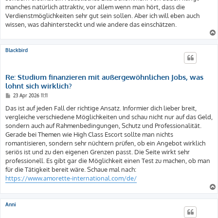
a
manches natürlich attraktiv, vor allem wenn man hört, dass die
g
Verdienstmöglichkeiten sehr gut sein sollen. Aber ich will eben auch
wissen, was dahintersteckt und wie andere das einschätzen.
Blackbird
Re: Studium finanzieren mit außergewöhnlichen Jobs, was
lohnt sich wirklich?
B
23 Apr 2026 11:11
e
i
Das ist auf jeden Fall der richtige Ansatz. Informier dich lieber breit,
t
vergleiche verschiedene Möglichkeiten und schau nicht nur auf das Geld,
r
a
sondern auch auf Rahmenbedingungen, Schutz und Professionalität.
g
Gerade bei Themen wie High Class Escort sollte man nichts
romantisieren, sondern sehr nüchtern prüfen, ob ein Angebot wirklich
seriös ist und zu den eigenen Grenzen passt. Die Seite wirkt sehr
professionell. Es gibt gar die Möglichkeit einen Test zu machen, ob man
für die Tätigkeit bereit wäre. Schaue mal nach:
https://www.amorette-international.com/de/
Anni