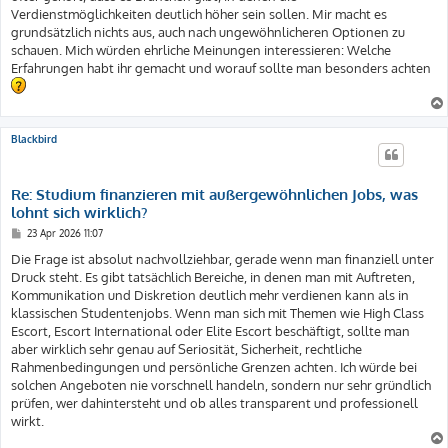
Verdienstmöglichkeiten deutlich höher sein sollen. Mir macht es
grundsätzlich nichts aus, auch nach ungewöhnlicheren Optionen zu
schauen. Mich würden ehrliche Meinungen interessieren: Welche
Erfahrungen habt ihr gemacht und worauf sollte man besonders achten
Blackbird
Re: Studium finanzieren mit außergewöhnlichen Jobs, was
lohnt sich wirklich?
B
23 Apr 2026 11:07
e
i
Die Frage ist absolut nachvollziehbar, gerade wenn man finanziell unter
t
Druck steht. Es gibt tatsächlich Bereiche, in denen man mit Auftreten,
r
a
Kommunikation und Diskretion deutlich mehr verdienen kann als in
g
klassischen Studentenjobs. Wenn man sich mit Themen wie High Class
Escort, Escort International oder Elite Escort beschäftigt, sollte man
aber wirklich sehr genau auf Seriosität, Sicherheit, rechtliche
Rahmenbedingungen und persönliche Grenzen achten. Ich würde bei
solchen Angeboten nie vorschnell handeln, sondern nur sehr gründlich
prüfen, wer dahintersteht und ob alles transparent und professionell
wirkt.