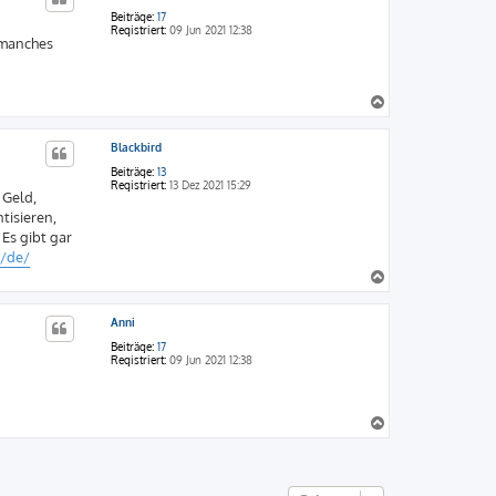
o
Beiträge:
17
b
Registriert:
09 Jun 2021 12:38
 manches
e
n
N
a
c
Blackbird
h
o
Beiträge:
13
b
Registriert:
13 Dez 2021 15:29
 Geld,
e
tisieren,
n
 Es gibt gar
m/de/
N
a
c
Anni
h
o
Beiträge:
17
b
Registriert:
09 Jun 2021 12:38
e
n
N
a
c
h
o