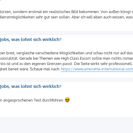
rstürzen, sondern erstmal ein realistisches Bild bekommen. Von außen klingt
dienstmöglichkeiten sehr gut sein sollen. Aber ich will eben auch wissen, was
obs, was lohnt sich wirklich?
lieber breit, vergleiche verschiedene Möglichkeiten und schau nicht nur auf das
onalität. Gerade bei Themen wie High Class Escort sollte man nichts roman
ös ist und zu den eigenen Grenzen passt. Die Seite wirkt sehr professionell.
gkeit bereit wäre. Schaue mal nach:
https://www.amorette-international.co
obs, was lohnt sich wirklich?
den angesprochenen Test durchführen.