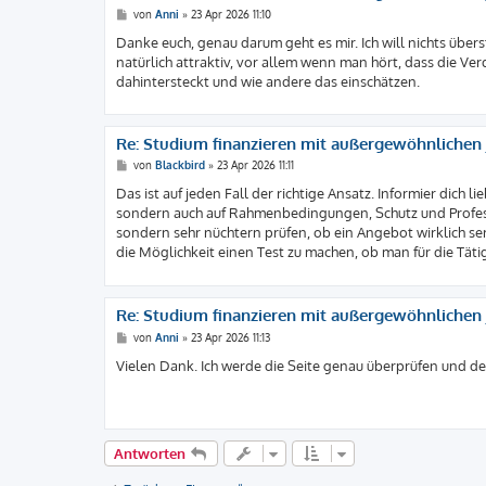
B
von
Anni
»
23 Apr 2026 11:10
e
i
Danke euch, genau darum geht es mir. Ich will nichts übe
t
natürlich attraktiv, vor allem wenn man hört, dass die Ver
r
a
dahintersteckt und wie andere das einschätzen.
g
Re: Studium finanzieren mit außergewöhnlichen J
B
von
Blackbird
»
23 Apr 2026 11:11
e
i
Das ist auf jeden Fall der richtige Ansatz. Informier dich 
t
sondern auch auf Rahmenbedingungen, Schutz und Professi
r
a
sondern sehr nüchtern prüfen, ob ein Angebot wirklich seri
g
die Möglichkeit einen Test zu machen, ob man für die Täti
Re: Studium finanzieren mit außergewöhnlichen J
B
von
Anni
»
23 Apr 2026 11:13
e
i
Vielen Dank. Ich werde die Seite genau überprüfen und 
t
r
a
g
Antworten