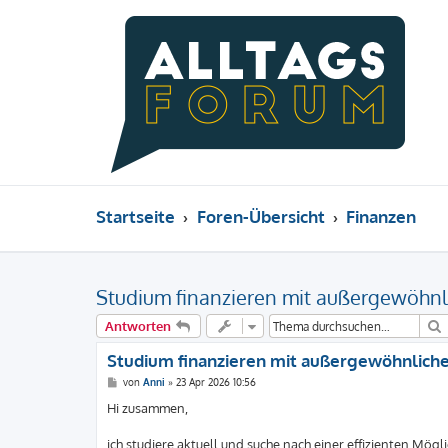
Startseite
Foren-Übersicht
Finanzen
Studium finanzieren mit außergewöhnlic
Antworten
Studium finanzieren mit außergewöhnlichen 
B
von
Anni
»
23 Apr 2026 10:56
e
i
Hi zusammen,
t
r
a
ich studiere aktuell und suche nach einer effizienten Mög