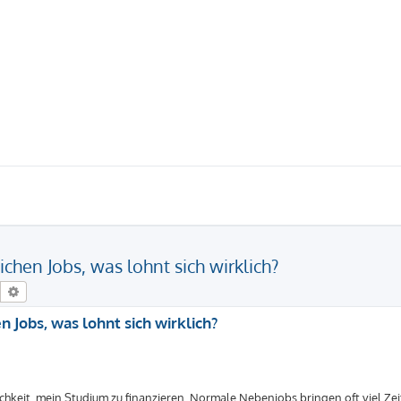
hen Jobs, was lohnt sich wirklich?
Suche
Erweiterte Suche
Jobs, was lohnt sich wirklich?
lichkeit, mein Studium zu finanzieren. Normale Nebenjobs bringen oft viel Z