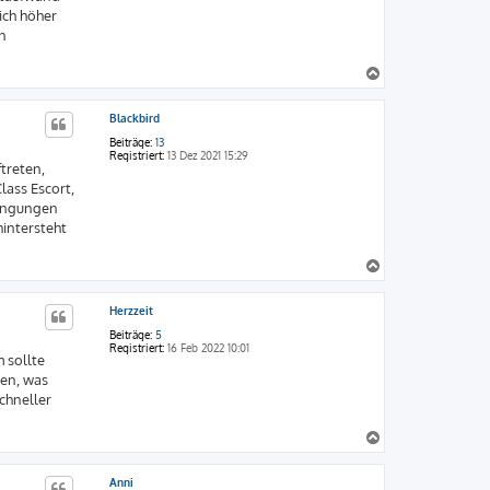
ich höher
n
N
a
c
Blackbird
h
o
Beiträge:
13
b
Registriert:
13 Dez 2021 15:29
ftreten,
e
lass Escort,
n
edingungen
hintersteht
N
a
c
Herzzeit
h
o
Beiträge:
5
b
Registriert:
16 Feb 2022 10:01
 sollte
e
gen, was
n
chneller
N
a
c
Anni
h