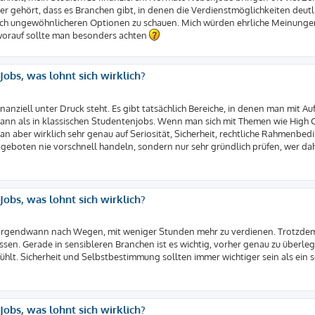
fter gehört, dass es Branchen gibt, in denen die Verdienstmöglichkeiten deutl
h nach ungewöhnlicheren Optionen zu schauen. Mich würden ehrliche Meinunge
 worauf sollte man besonders achten
obs, was lohnt sich wirklich?
anziell unter Druck steht. Es gibt tatsächlich Bereiche, in denen man mit Au
nn als in klassischen Studentenjobs. Wenn man sich mit Themen wie High C
 man aber wirklich sehr genau auf Seriosität, Sicherheit, rechtliche Rahmenb
geboten nie vorschnell handeln, sondern nur sehr gründlich prüfen, wer da
obs, was lohnt sich wirklich?
ium irgendwann nach Wegen, mit weniger Stunden mehr zu verdienen. Trotzdem
en. Gerade in sensibleren Branchen ist es wichtig, vorher genau zu überle
hlt. Sicherheit und Selbstbestimmung sollten immer wichtiger sein als ein s
obs, was lohnt sich wirklich?