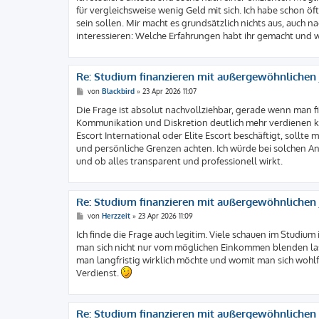
g
für vergleichsweise wenig Geld mit sich. Ich habe schon ö
sein sollen. Mir macht es grundsätzlich nichts aus, auc
interessieren: Welche Erfahrungen habt ihr gemacht und
Re: Studium finanzieren mit außergewöhnlichen J
B
von
Blackbird
»
23 Apr 2026 11:07
e
i
Die Frage ist absolut nachvollziehbar, gerade wenn man fin
t
Kommunikation und Diskretion deutlich mehr verdienen ka
r
a
Escort International oder Elite Escort beschäftigt, sollte
g
und persönliche Grenzen achten. Ich würde bei solchen An
und ob alles transparent und professionell wirkt.
Re: Studium finanzieren mit außergewöhnlichen J
B
von
Herzzeit
»
23 Apr 2026 11:09
e
i
Ich finde die Frage auch legitim. Viele schauen im Stud
t
man sich nicht nur vom möglichen Einkommen blenden lass
r
a
man langfristig wirklich möchte und womit man sich wohlfü
g
Verdienst.
Re: Studium finanzieren mit außergewöhnlichen J