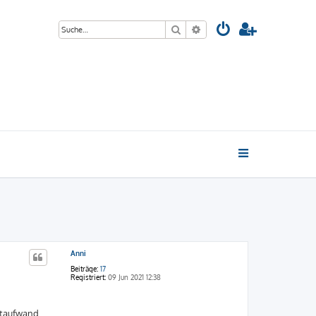
Suche
Erweiterte Suche
Anni
Beiträge:
17
Registriert:
09 Jun 2021 12:38
eitaufwand