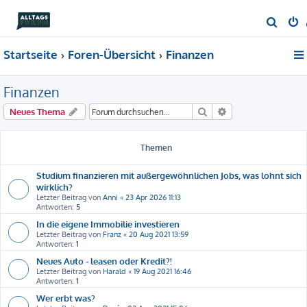
S
u
Startseite
Foren-Übersicht
Finanzen
c
h
Finanzen
e
Suche
Erweiterte Suche
Neues Thema
Themen
Studium finanzieren mit außergewöhnlichen Jobs, was lohnt sich
wirklich?
Letzter Beitrag von
Anni
«
23 Apr 2026 11:13
Antworten:
5
In die eigene Immobilie investieren
Letzter Beitrag von
Franz
«
20 Aug 2021 13:59
Antworten:
1
Neues Auto - leasen oder Kredit?!
Letzter Beitrag von
Harald
«
19 Aug 2021 16:46
Antworten:
1
Wer erbt was?