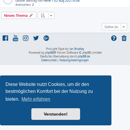
Letzter Beitrag von
René
«
02 Aug 2021 15:06
Antworten:
2
Neues Thema
Gehe zu
ProLight Style by
Ian Bradley
Powered by
phpBB
® Forum Software © phpBB Limited
Deutsche Übersetzung durch
phpBB.de
Datenschutz
|
Nutzungsbedingungen
Diese Website nutzt Cookies, um dir den
bestmöglichen Komfort bei der Nutzung zu
bieten.
Mehr erfahren
Verstanden!