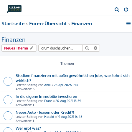
S
u
Startseite
Foren-Übersicht
Finanzen
c
h
Finanzen
e
Suche
Erweiterte Suche
Neues Thema
Themen
Studium finanzieren mit außergewöhnlichen Jobs, was lohnt sich
wirklich?
Letzter Beitrag von
Anni
«
23 Apr 2026 11:13
Antworten:
5
In die eigene Immobilie investieren
Letzter Beitrag von
Franz
«
20 Aug 2021 13:59
Antworten:
1
Neues Auto - leasen oder Kredit?!
Letzter Beitrag von
Harald
«
19 Aug 2021 16:46
Antworten:
1
Wer erbt was?