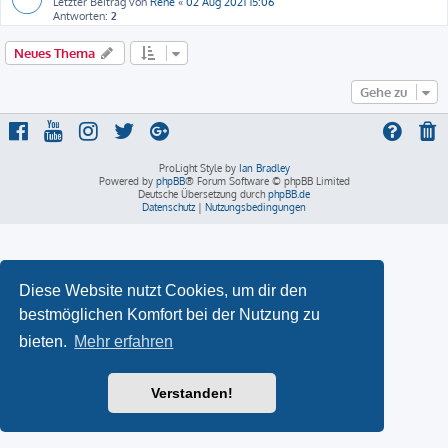
Letzter Beitrag von
René
«
02 Aug 2021 15:06
Antworten:
2
Neues Thema
Gehe zu
ProLight Style by
Ian Bradley
Powered by
phpBB
® Forum Software © phpBB Limited
Deutsche Übersetzung durch
phpBB.de
Datenschutz
|
Nutzungsbedingungen
Diese Website nutzt Cookies, um dir den
bestmöglichen Komfort bei der Nutzung zu
bieten.
Mehr erfahren
Verstanden!