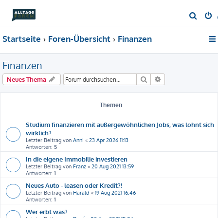
S
u
Startseite
Foren-Übersicht
Finanzen
c
h
Finanzen
e
Suche
Erweiterte Suche
Neues Thema
Themen
Studium finanzieren mit außergewöhnlichen Jobs, was lohnt sich
wirklich?
Letzter Beitrag von
Anni
«
23 Apr 2026 11:13
Antworten:
5
In die eigene Immobilie investieren
Letzter Beitrag von
Franz
«
20 Aug 2021 13:59
Antworten:
1
Neues Auto - leasen oder Kredit?!
Letzter Beitrag von
Harald
«
19 Aug 2021 16:46
Antworten:
1
Wer erbt was?