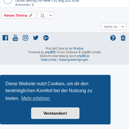
Letzter Beitrag von
René
«
02 Aug 2021 15:06
Antworten:
2
Neues Thema
Gehe zu
ProLight Style by
Ian Bradley
Powered by
phpBB
® Forum Software © phpBB Limited
Deutsche Übersetzung durch
phpBB.de
Datenschutz
|
Nutzungsbedingungen
Diese Website nutzt Cookies, um dir den
bestmöglichen Komfort bei der Nutzung zu
bieten.
Mehr erfahren
Verstanden!