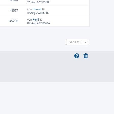
86716
20 Aug 2021 13:59
von
Harald
43077
19 Aug 2021 16:46
von
René
45206
02 Aug 2021 15:06
Gehe zu