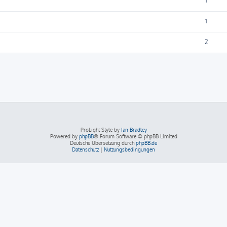
1
1
2
ProLight Style by
Ian Bradley
Powered by
phpBB
® Forum Software © phpBB Limited
Deutsche Übersetzung durch
phpBB.de
Datenschutz
|
Nutzungsbedingungen