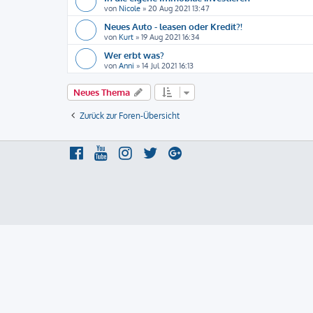
von
Nicole
»
20 Aug 2021 13:47
Neues Auto - leasen oder Kredit?!
von
Kurt
»
19 Aug 2021 16:34
Wer erbt was?
von
Anni
»
14 Jul 2021 16:13
Neues Thema
Zurück zur Foren-Übersicht