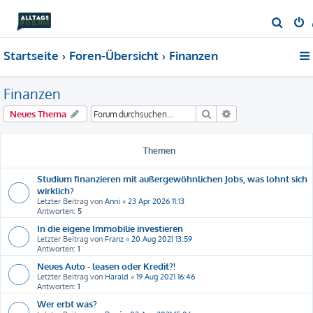
S
u
Startseite
Foren-Übersicht
Finanzen
c
h
Finanzen
e
Suche
Erweiterte Suche
Neues Thema
Themen
Studium finanzieren mit außergewöhnlichen Jobs, was lohnt sich
wirklich?
Letzter Beitrag von
Anni
«
23 Apr 2026 11:13
Antworten:
5
In die eigene Immobilie investieren
Letzter Beitrag von
Franz
«
20 Aug 2021 13:59
Antworten:
1
Neues Auto - leasen oder Kredit?!
Letzter Beitrag von
Harald
«
19 Aug 2021 16:46
Antworten:
1
Wer erbt was?