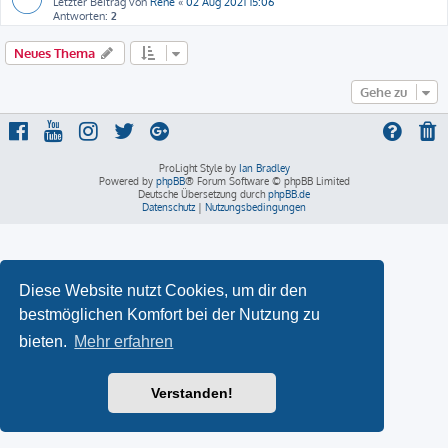
Letzter Beitrag von
René
«
02 Aug 2021 15:06
Antworten:
2
Neues Thema
Gehe zu
ProLight Style by
Ian Bradley
Powered by
phpBB
® Forum Software © phpBB Limited
Deutsche Übersetzung durch
phpBB.de
Datenschutz
|
Nutzungsbedingungen
Diese Website nutzt Cookies, um dir den
bestmöglichen Komfort bei der Nutzung zu
bieten.
Mehr erfahren
Verstanden!