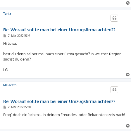
Tanja
Re: Worauf sollte man bei einer Umzugsfirma achten??
B
21 Mär 2022 15:19
e
i
Hi Luisa,
t
r
a
hast du denn selber mal nach einer Firma gesucht? In welcher Region
g
suchst du denn?
LG
Malacath
Re: Worauf sollte man bei einer Umzugsfirma achten??
B
21 Mär 2022 15:20
e
i
Frag' doch einfach mal in deinem Freundes- oder Bekanntenkreis nach!
t
r
a
g