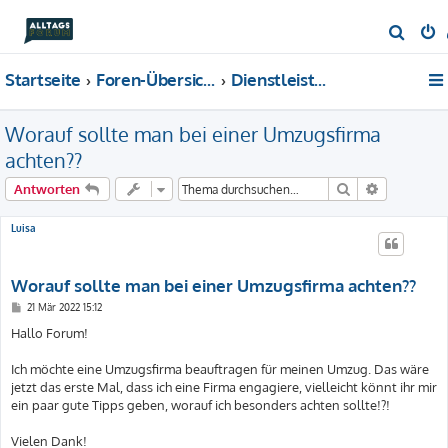
S
u
Startseite
Foren-Übersicht
Dienstleistungen
c
h
Worauf sollte man bei einer Umzugsfirma
e
achten??
Suche
Erweiterte
Antworten
Luisa
Worauf sollte man bei einer Umzugsfirma achten??
B
21 Mär 2022 15:12
e
i
Hallo Forum!
t
r
a
Ich möchte eine Umzugsfirma beauftragen für meinen Umzug. Das wäre
g
jetzt das erste Mal, dass ich eine Firma engagiere, vielleicht könnt ihr mir
ein paar gute Tipps geben, worauf ich besonders achten sollte!?!
Vielen Dank!