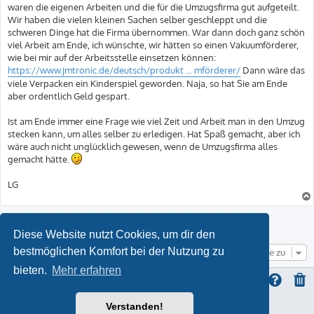
waren die eigenen Arbeiten und die für die Umzugsfirma gut aufgeteilt.
Wir haben die vielen kleinen Sachen selber geschleppt und die
schweren Dinge hat die Firma übernommen. War dann doch ganz schön
viel Arbeit am Ende, ich wünschte, wir hätten so einen Vakuumförderer,
wie bei mir auf der Arbeitsstelle einsetzen können:
https://www.jmtronic.de/deutsch/produkt ... mförderer/
Dann wäre das
viele Verpacken ein Kinderspiel geworden. Naja, so hat Sie am Ende
aber ordentlich Geld gespart.
Ist am Ende immer eine Frage wie viel Zeit und Arbeit man in den Umzug
stecken kann, um alles selber zu erledigen. Hat Spaß gemacht, aber ich
wäre auch nicht unglücklich gewesen, wenn de Umzugsfirma alles
gemacht hätte.
LG
Antworten
Diese Website nutzt Cookies, um dir den
bestmöglichen Komfort bei der Nutzung zu
Gehe zu
bieten.
Mehr erfahren
Verstanden!
ProLight Style by
Ian Bradley