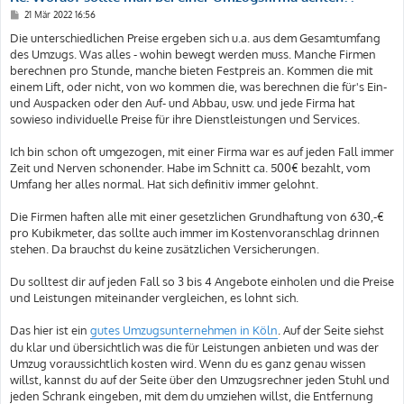
B
21 Mär 2022 16:56
e
i
Die unterschiedlichen Preise ergeben sich u.a. aus dem Gesamtumfang
t
des Umzugs. Was alles - wohin bewegt werden muss. Manche Firmen
r
a
berechnen pro Stunde, manche bieten Festpreis an. Kommen die mit
g
einem Lift, oder nicht, von wo kommen die, was berechnen die für's Ein-
und Auspacken oder den Auf- und Abbau, usw. und jede Firma hat
sowieso individuelle Preise für ihre Dienstleistungen und Services.
Ich bin schon oft umgezogen, mit einer Firma war es auf jeden Fall immer
Zeit und Nerven schonender. Habe im Schnitt ca. 500€ bezahlt, vom
Umfang her alles normal. Hat sich definitiv immer gelohnt.
Die Firmen haften alle mit einer gesetzlichen Grundhaftung von 630,-€
pro Kubikmeter, das sollte auch immer im Kostenvoranschlag drinnen
stehen. Da brauchst du keine zusätzlichen Versicherungen.
Du solltest dir auf jeden Fall so 3 bis 4 Angebote einholen und die Preise
und Leistungen miteinander vergleichen, es lohnt sich.
Das hier ist ein
gutes Umzugsunternehmen in Köln
. Auf der Seite siehst
du klar und übersichtlich was die für Leistungen anbieten und was der
Umzug voraussichtlich kosten wird. Wenn du es ganz genau wissen
willst, kannst du auf der Seite über den Umzugsrechner jeden Stuhl und
jeden Schrank eingeben, mit dem du umziehen willst, die Entfernung