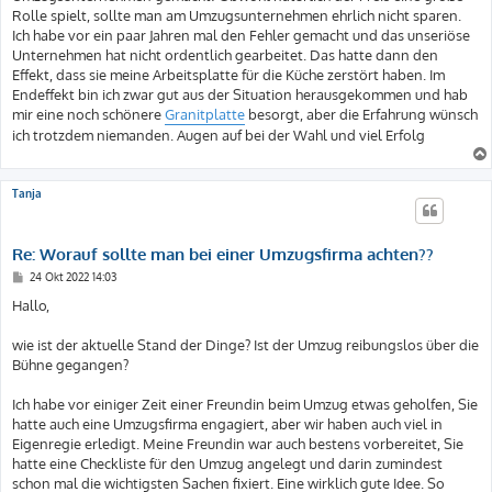
g
Rolle spielt, sollte man am Umzugsunternehmen ehrlich nicht sparen.
Ich habe vor ein paar Jahren mal den Fehler gemacht und das unseriöse
Unternehmen hat nicht ordentlich gearbeitet. Das hatte dann den
Effekt, dass sie meine Arbeitsplatte für die Küche zerstört haben. Im
Endeffekt bin ich zwar gut aus der Situation herausgekommen und hab
mir eine noch schönere
Granitplatte
besorgt, aber die Erfahrung wünsch
ich trotzdem niemanden. Augen auf bei der Wahl und viel Erfolg
Tanja
Re: Worauf sollte man bei einer Umzugsfirma achten??
B
24 Okt 2022 14:03
e
i
Hallo,
t
r
a
wie ist der aktuelle Stand der Dinge? Ist der Umzug reibungslos über die
g
Bühne gegangen?
Ich habe vor einiger Zeit einer Freundin beim Umzug etwas geholfen, Sie
hatte auch eine Umzugsfirma engagiert, aber wir haben auch viel in
Eigenregie erledigt. Meine Freundin war auch bestens vorbereitet, Sie
hatte eine Checkliste für den Umzug angelegt und darin zumindest
schon mal die wichtigsten Sachen fixiert. Eine wirklich gute Idee. So