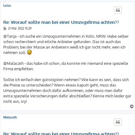
Luisa
Re: Worauf sollte man bei einer Umzugsfirma achten??
B
21 Mär 2022 15:29
e
i
@Tanja - ich suche ein Umzugsunternehmen in Köln, NRW. Habe selber
t
schon recherchiert und etliche Anbieter gefunden. Das ist auch das
r
a
Problem, bei der Masse an Anbietern weiß ich gar nicht mehr, wen ich
g
nehmen soll.
@Malacath - das habe ich schon, da konnte mir niemand eine spezielle
Firma empfehlen.
Sollte ich einfach den günstigsten nehmen? Wie kann es sein, dass sich
die Preise so unterscheiden? Wenn etwas kaputt geht, muss das
Umzugsunternehmen doch dafür aufkommen, oder muss man dafür
extra spezielle Versicherungen dafür abschließen? Kenne mich leider gar
nicht aus, sry!
Malacath
Re: Worauf sollte man bei einer Umzugsfirma achten??