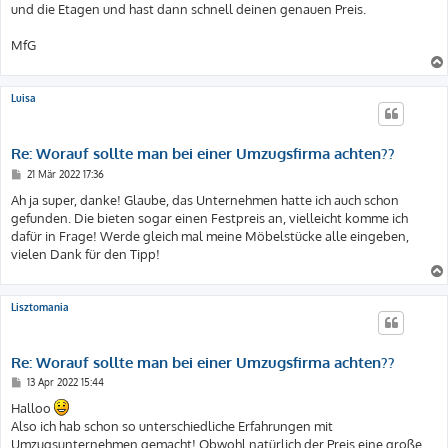
und die Etagen und hast dann schnell deinen genauen Preis.
MfG
Luisa
Re: Worauf sollte man bei einer Umzugsfirma achten??
B
21 Mär 2022 17:36
e
i
Ah ja super, danke! Glaube, das Unternehmen hatte ich auch schon
t
gefunden. Die bieten sogar einen Festpreis an, vielleicht komme ich
r
a
dafür in Frage! Werde gleich mal meine Möbelstücke alle eingeben,
g
vielen Dank für den Tipp!
Lisztomania
Re: Worauf sollte man bei einer Umzugsfirma achten??
B
13 Apr 2022 15:44
e
i
Halloo
t
Also ich hab schon so unterschiedliche Erfahrungen mit
r
a
Umzugsunternehmen gemacht! Obwohl natürlich der Preis eine große