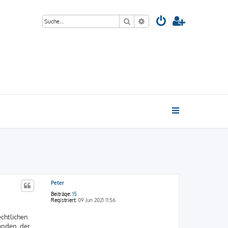
Suche
Erweiterte Suche
Peter
Beiträge:
15
Registriert:
09 Jun 2021 11:56
echtlichen
anden, der