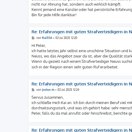
g
nicht nur Ahnung hat, sondern auch wirklich kämpft.
Kennt jemand eine Kanzlei oder hat persönliche Erfahru
Bin für jede Hilfe dankbar!
Re: Erfahrungen mit guten Strafverteidigern in N
B
von
Kai556
»
02 Jul 2025 12:20
e
i
Hi Peter,
t
ich hatte letztes Jahr selbst eine unschöne Situation und 
r
a
Neuss, wo das Angebot zwar da ist, aber die Qualität star
g
Wenn du gezielt nach einem Strafverteidiger Neuss suchst, 
sich in der Region einen sehr guten Ruf erarbeitet.
Re: Erfahrungen mit guten Strafverteidigern in N
B
von
justus m
»
02 Jul 2025 12:24
e
i
Servus zusammen,
t
ich schließe mich Kai an. Ich bin durch meinen Beruf viel 
r
a
durchsetzungsstark, und was ich gehört habe: sehr mensc
g
Peter, falls du da mal anrufst oder hinschreibst, berichte 
Re: Erfahrungen mit guten Strafverteidigern in N