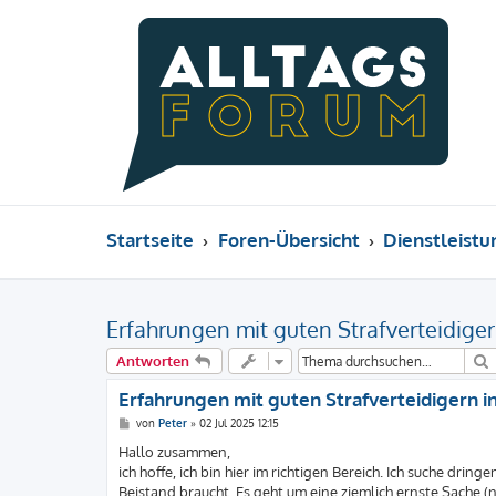
Startseite
Foren-Übersicht
Dienstleist
Erfahrungen mit guten Strafverteidiger
Antworten
Erfahrungen mit guten Strafverteidigern i
B
von
Peter
»
02 Jul 2025 12:15
e
i
Hallo zusammen,
t
ich hoffe, ich bin hier im richtigen Bereich. Ich suche dri
r
a
Beistand braucht. Es geht um eine ziemlich ernste Sache (