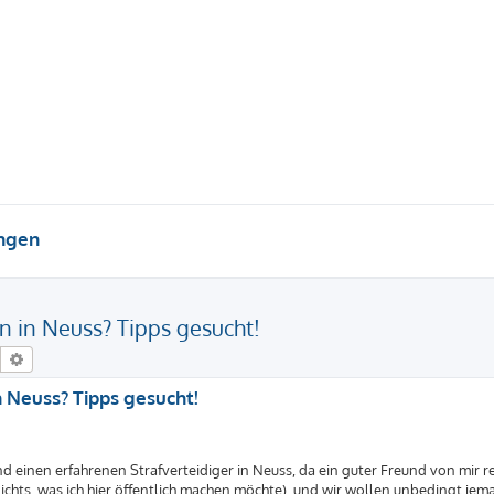
ungen
n in Neuss? Tipps gesucht!
Suche
Erweiterte Suche
n Neuss? Tipps gesucht!
ngend einen erfahrenen Strafverteidiger in Neuss, da ein guter Freund von mir r
nichts, was ich hier öffentlich machen möchte), und wir wollen unbedingt jem