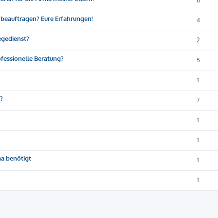
6
 beauftragen? Eure Erfahrungen!
4
egedienst?
2
ofessionelle Beratung?
5
1
?
7
1
1
ma benötigt
1
1