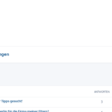
ungen
eiterte Suche
ANTWORTEN
 Tipps gesucht!
3
rlin für die Firma meiner Eltern?