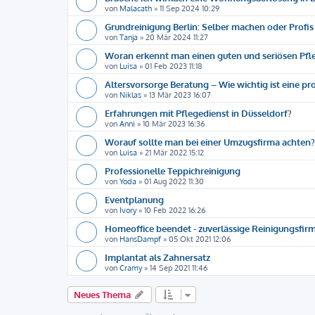
von
Malacath
»
11 Sep 2024 10:29
Grundreinigung Berlin: Selber machen oder Profis
von
Tanja
»
20 Mär 2024 11:27
Woran erkennt man einen guten und seriösen Pfl
von
Luisa
»
01 Feb 2023 11:18
Altersvorsorge Beratung – Wie wichtig ist eine pr
von
Niklas
»
13 Mär 2023 16:07
Erfahrungen mit Pflegedienst in Düsseldorf?
von
Anni
»
10 Mär 2023 16:36
Worauf sollte man bei einer Umzugsfirma achten?
von
Luisa
»
21 Mär 2022 15:12
Professionelle Teppichreinigung
von
Yoda
»
01 Aug 2022 11:30
Eventplanung
von
Ivory
»
10 Feb 2022 16:26
Homeoffice beendet - zuverlässige Reinigungsfir
von
HansDampf
»
05 Okt 2021 12:06
Implantat als Zahnersatz
von
Cramy
»
14 Sep 2021 11:46
Neues Thema