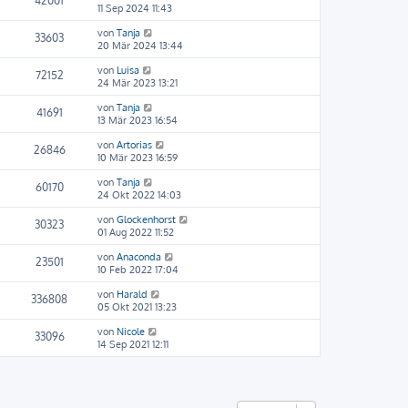
42001
11 Sep 2024 11:43
von
Tanja
33603
20 Mär 2024 13:44
von
Luisa
72152
24 Mär 2023 13:21
von
Tanja
41691
13 Mär 2023 16:54
von
Artorias
26846
10 Mär 2023 16:59
von
Tanja
60170
24 Okt 2022 14:03
von
Glockenhorst
30323
01 Aug 2022 11:52
von
Anaconda
23501
10 Feb 2022 17:04
von
Harald
336808
05 Okt 2021 13:23
von
Nicole
33096
14 Sep 2021 12:11