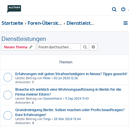
S
u
Startseite
Foren-Übersicht
Dienstleistungen
c
h
Dienstleistungen
e
Suche
Erweiterte Suche
Neues Thema
Themen
Erfahrungen mit guten Strafverteidigern in Neuss? Tipps gesucht!
Letzter Beitrag von
Peter
«
02 Jul 2025 12:26
Antworten:
3
Brauche ich wirklich eine Wohnungsauflösung in Berlin für die
Firma meiner Eltern?
Letzter Beitrag von
Glockenhorst
«
11 Sep 2024 11:43
Antworten:
6
Grundreinigung Berlin: Selber machen oder Profis beauftragen?
Eure Erfahrungen!
Letzter Beitrag von
Tanja
«
20 Mär 2024 13:44
Antworten:
4