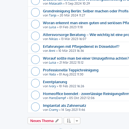
von
Malacath
»
11 Sep 2024 10:29
Grundreinigung Berlin: Selber machen oder Profis
von
Tanja
»
20 Mär 2024 11:27
Woran erkennt man einen guten und seriösen Pfl
von
Luisa
»
01 Feb 2023 11:18
Altersvorsorge Beratung – Wie wichtig ist eine pr
von
Niklas
»
13 Mär 2023 16:07
Erfahrungen mit Pflegedienst in Düsseldorf?
von
Anni
»
10 Mär 2023 16:36
Worauf sollte man bei einer Umzugsfirma achten?
von
Luisa
»
21 Mär 2022 15:12
Professionelle Teppichreinigung
von
Yoda
»
01 Aug 2022 11:30
Eventplanung
von
Ivory
»
10 Feb 2022 16:26
Homeoffice beendet - zuverlässige Reinigungsfir
von
HansDampf
»
05 Okt 2021 12:06
Implantat als Zahnersatz
von
Cramy
»
14 Sep 2021 11:46
Neues Thema