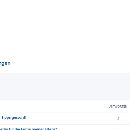
ungen
eiterte Suche
ANTWORTEN
 Tipps gesucht!
3
rlin für die Firma meiner Eltern?