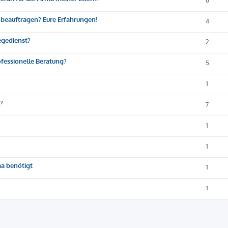
6
 beauftragen? Eure Erfahrungen!
4
egedienst?
2
ofessionelle Beratung?
5
1
?
7
1
1
ma benötigt
1
1