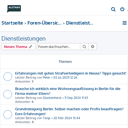
S
u
Startseite
Foren-Übersicht
Dienstleistungen
c
h
Dienstleistungen
e
Suche
Erweiterte Suche
Neues Thema
Themen
Erfahrungen mit guten Strafverteidigern in Neuss? Tipps gesucht!
Letzter Beitrag von
Peter
«
02 Jul 2025 12:26
Antworten:
3
Brauche ich wirklich eine Wohnungsauflösung in Berlin für die
Firma meiner Eltern?
Letzter Beitrag von
Glockenhorst
«
11 Sep 2024 11:43
Antworten:
6
Grundreinigung Berlin: Selber machen oder Profis beauftragen?
Eure Erfahrungen!
Letzter Beitrag von
Tanja
«
20 Mär 2024 13:44
Antworten:
4